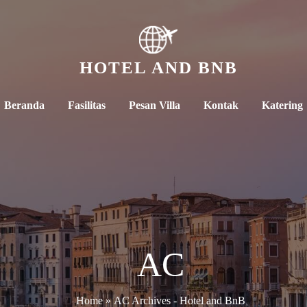
HOTEL AND BNB
Beranda
Fasilitas
Pesan Villa
Kontak
Katering
AC
Home
»
AC Archives - Hotel and BnB