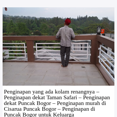
Penginapan yang ada kolam renangnya –
Penginapan dekat Taman Safari – Penginapan
dekat Puncak Bogor – Penginapan murah di
Cisarua Puncak Bogor – Penginapan di
Puncak Bogor untuk Keluarga