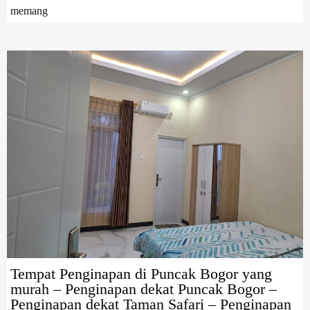
memang
Tempat Penginapan di Puncak Bogor yang
murah – Penginapan dekat Puncak Bogor –
Penginapan dekat Taman Safari – Penginapan