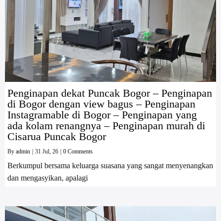
Penginapan dekat Puncak Bogor – Penginapan
di Bogor dengan view bagus – Penginapan
Instagramable di Bogor – Penginapan yang
ada kolam renangnya – Penginapan murah di
Cisarua Puncak Bogor
By
admin
|
31
Jul, 26
|
0 Comments
Berkumpul bersama keluarga suasana yang sangat menyenangkan
dan mengasyikan, apalagi