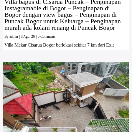
Villa bagus di Cisarua Puncak – Penginapan
Instagramable di Bogor – Penginapan di
Bogor dengan view bagus – Penginapan di
Puncak Bogor untuk Keluarga – Penginapan
murah ada kolam renang di Puncak Bogor
By
admin
|
3
Agu, 26
|
0 Comments
Villa Mekar Cisarua Bogor berlokasi sekitar 7 km dari Exit