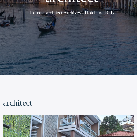
Home
»
architect Archives - Hotel and BnB
architect