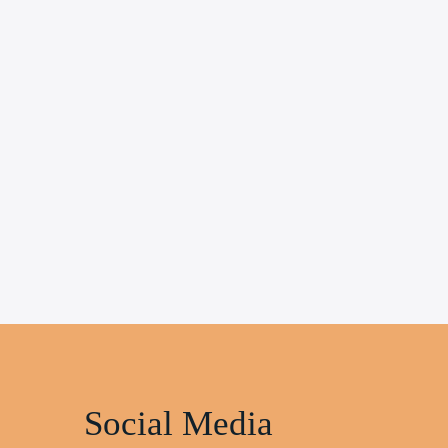
Social Media