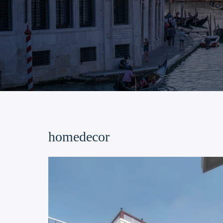
homedecor