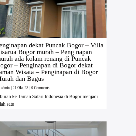
enginapan dekat Puncak Bogor – Villa
isarua Bogor murah – Penginapan
urah ada kolam renang di Puncak
ogor – Penginapan di Bogor dekat
aman Wisata – Penginapan di Bogor
urah dan Bagus
y
admin
|
21
Okt, 23
|
0 Comments
buran ke Taman Safari Indonesia di Bogor menjadi
lah satu