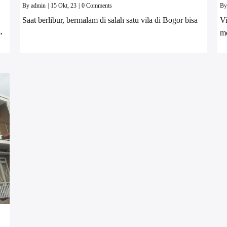
By
admin
|
15
Okt, 23
|
0 Comments
B
Saat berlibur, bermalam di salah satu vila di Bogor bisa
V
,
me