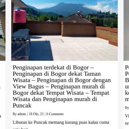
Penginapan terdekat di Bogor –
P
Penginapan di Bogor dekat Taman
P
Wisata – Penginapan di Bogor dengan
B
a
View Bagus – Penginapan murah di
u
Bogor dekat Tempat Wisata – Tempat
k
Wisata dan Penginapan murah di
m
Puncak
B
By
admin
|
18
Okt, 23
|
0 Comments
a
Vi
Liburan ke Puncak memang kurang puas kalau cuma
se