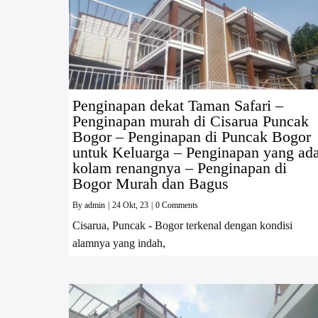
Penginapan dekat Taman Safari –
Penginapan murah di Cisarua Puncak
Bogor – Penginapan di Puncak Bogor
untuk Keluarga – Penginapan yang ad
kolam renangnya – Penginapan di
Bogor Murah dan Bagus
By
admin
|
24
Okt, 23
|
0 Comments
Cisarua, Puncak - Bogor terkenal dengan kondisi
alamnya yang indah,