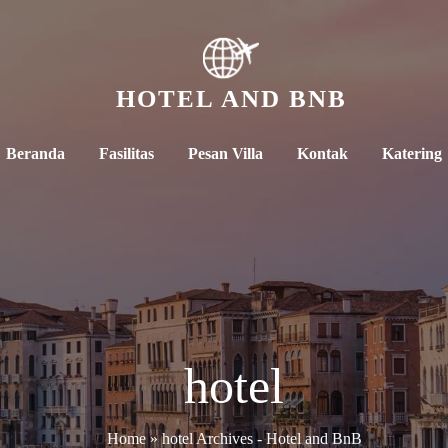
HOTEL AND BNB
Beranda
Fasilitas
Pesan Villa
Kontak
Katering
hotel
Home
»
hotel Archives - Hotel and BnB