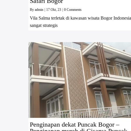
Safari Bogor
By
admin
|
17
Okt, 23
|
0 Comments
Vila Salma terletak di kawasan wisata Bogor Indonesia
sangat strategis
Penginapan dekat Puncak Bogor –
Penginapan murah di Cisarua Puncak