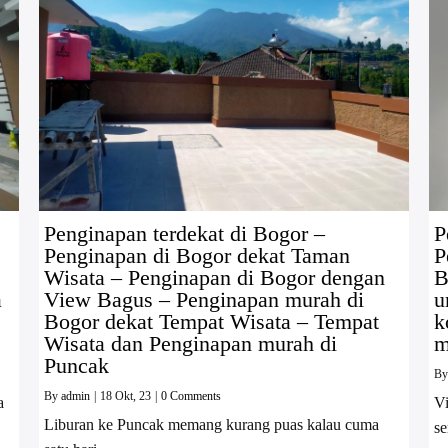
Penginapan terdekat di Bogor –
P
Penginapan di Bogor dekat Taman
P
Wisata – Penginapan di Bogor dengan
B
a
View Bagus – Penginapan murah di
u
Bogor dekat Tempat Wisata – Tempat
k
Wisata dan Penginapan murah di
m
Puncak
B
By
admin
|
18
Okt, 23
|
0 Comments
a
Vi
Liburan ke Puncak memang kurang puas kalau cuma
se