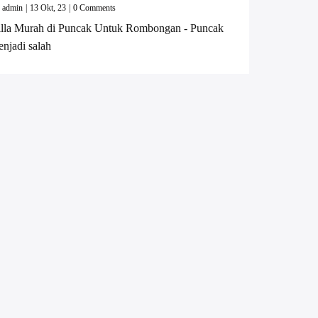
y
admin
|
13
Okt, 23
|
0 Comments
illa Murah di Puncak Untuk Rombongan - Puncak
njadi salah