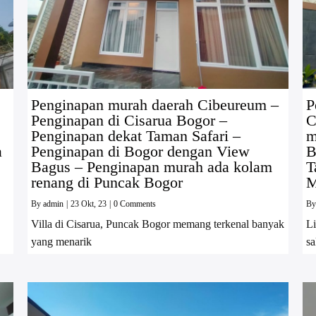
Penginapan murah daerah Cibeureum –
P
Penginapan di Cisarua Bogor –
C
Penginapan dekat Taman Safari –
m
a
Penginapan di Bogor dengan View
B
Bagus – Penginapan murah ada kolam
T
renang di Puncak Bogor
M
By
admin
|
23
Okt, 23
|
0 Comments
B
Villa di Cisarua, Puncak Bogor memang terkenal banyak
Li
yang menarik
sa