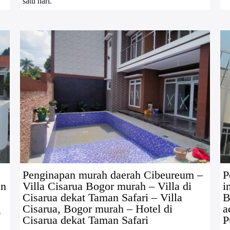
satu hari.
Penginapan murah daerah Cibeureum –
P
an
Villa Cisarua Bogor murah – Villa di
i
Cisarua dekat Taman Safari – Villa
B
g
Cisarua, Bogor murah – Hotel di
a
Cisarua dekat Taman Safari
P