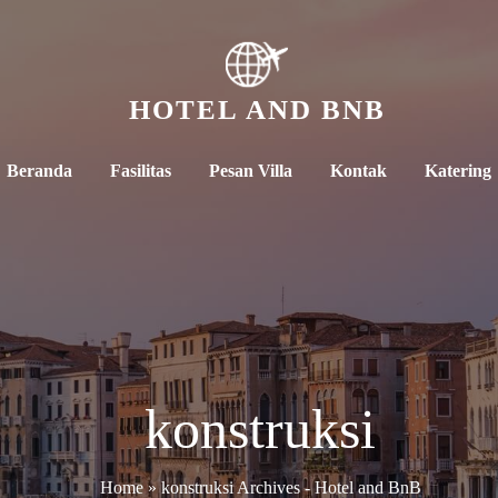
HOTEL AND BNB
Beranda
Fasilitas
Pesan Villa
Kontak
Katering
konstruksi
Home
»
konstruksi Archives - Hotel and BnB