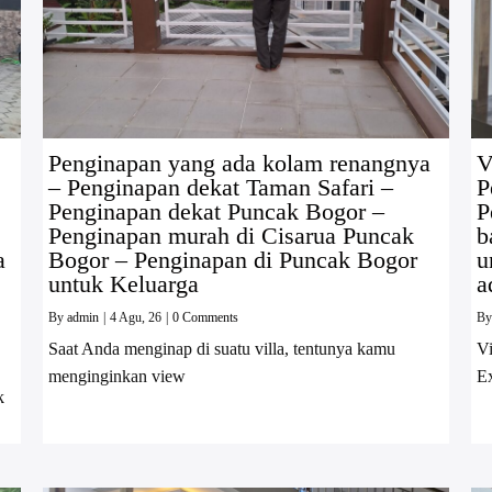
Penginapan yang ada kolam renangnya
V
– Penginapan dekat Taman Safari –
P
Penginapan dekat Puncak Bogor –
P
Penginapan murah di Cisarua Puncak
b
a
Bogor – Penginapan di Puncak Bogor
u
untuk Keluarga
a
By
admin
|
4
Agu, 26
|
0 Comments
B
Saat Anda menginap di suatu villa, tentunya kamu
Vi
menginginkan view
Ex
k