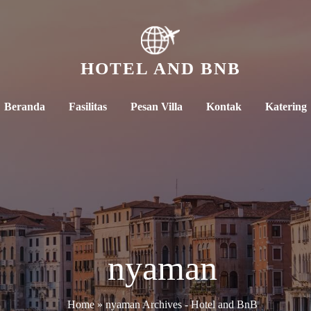
HOTEL AND BNB
Beranda
Fasilitas
Pesan Villa
Kontak
Katering
nyaman
Home
»
nyaman Archives - Hotel and BnB