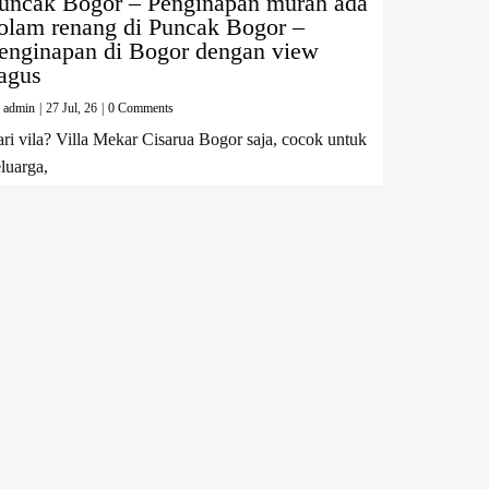
uncak Bogor – Penginapan murah ada
olam renang di Puncak Bogor –
enginapan di Bogor dengan view
agus
y
admin
|
27
Jul, 26
|
0 Comments
ri vila? Villa Mekar Cisarua Bogor saja, cocok untuk
luarga,