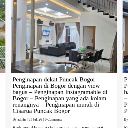
a
Penginapan dekat Puncak Bogor –
P
Penginapan di Bogor dengan view
P
bagus – Penginapan Instagramable di
b
Bogor – Penginapan yang ada kolam
–
renangnya – Penginapan murah di
P
Cisarua Puncak Bogor
P
By
admin
|
31
Jul, 26
|
0 Comments
B
Berkumpul bersama keluarga suasana yang sangat
K