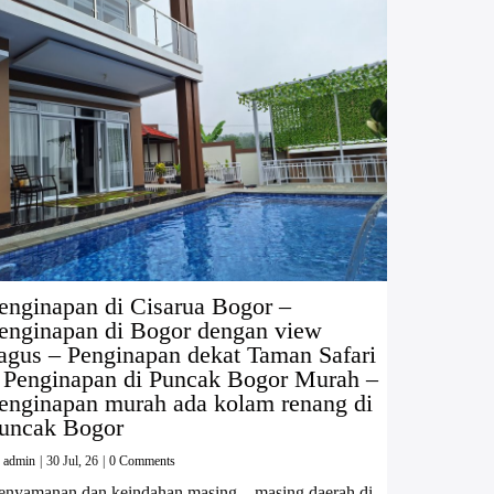
enginapan di Cisarua Bogor –
enginapan di Bogor dengan view
agus – Penginapan dekat Taman Safari
 Penginapan di Puncak Bogor Murah –
enginapan murah ada kolam renang di
uncak Bogor
y
admin
|
30
Jul, 26
|
0 Comments
enyamanan dan keindahan masing – masing daerah di