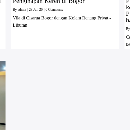
i
Penginapan Keren di Bogor
P
k
By
admin
|
28
Jul, 26
|
0 Comments
P
Vila di Cisarua Bogor dengan Kolam Renang Privat -
b
Liburan
B
Ca
ke