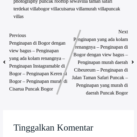
photography
puncak
rooftop
sewavilla
taman safari
terdekat
villabogor
villacuisarua
villamurah
villapuncak
villas
Next
Previous
Penginapan yang ada kolam
Penginapan di Bogor dengan
renangnya – Penginapan di
view bagus – Penginapan
Bogor dengan view bagus –
yang ada kolam renangnya –
Penginapan murah daerah
Penginapan Instagramable di
Cibeureum – Penginapan di
Bogor – Penginapan Keren di
Jalan Taman Safari Puncak –
Bogor – Penginapan murah di
Penginapan yang murah di
Cisarua Puncak Bogor
daerah Puncak Bogor
Tinggalkan Komentar