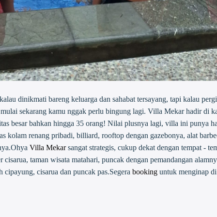
alau dinikmati bareng keluarga dan sahabat tersayang, tapi kalau per
, mulai sekarang kamu nggak perlu bingung lagi. Villa Mekar hadir di
tas besar bahkan hingga 35 orang! Nilai plusnya lagi, villa ini punya 
as kolam renang pribadi, billiard, rooftop dengan gazebonya, alat barbeq
s nya.Ohya
Villa Mekar
sangat strategis, cukup dekat dengan tempat - te
ber cisarua, taman wisata matahari, puncak dengan pemandangan alamny
ah cipayung, cisarua dan puncak pas.Segera
booking
untuk menginap di 