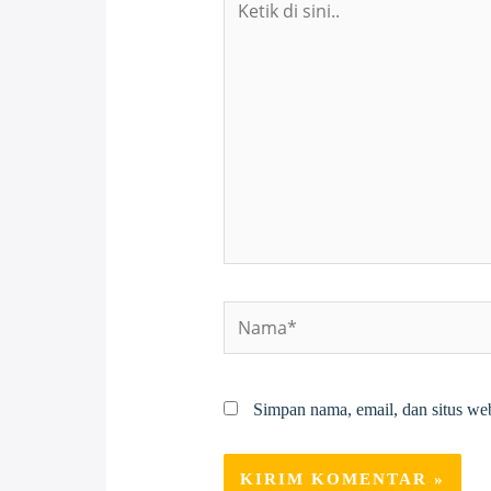
di
sini..
Nama*
Simpan nama, email, dan situs we