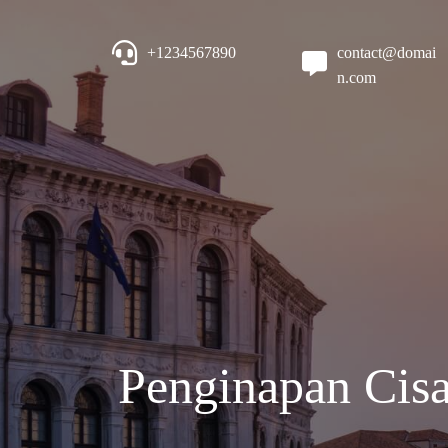
+1234567890
contact@domai
n.com
Penginapan Cis