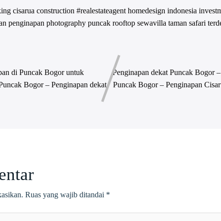
king
cisarua
construction #realestateagent
homedesign
indonesia
invest
an
penginapan
photography
puncak
rooftop
sewavilla
taman safari
terd
pan di Puncak Bogor untuk
Penginapan dekat Puncak Bogor –
 Puncak Bogor – Penginapan dekat
Puncak Bogor – Penginapan Cisar
entar
kasikan.
Ruas yang wajib ditandai
*