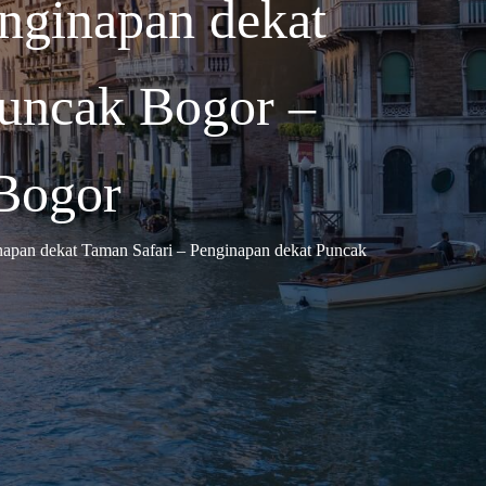
nginapan dekat
Puncak Bogor –
Bogor
apan dekat Taman Safari – Penginapan dekat Puncak