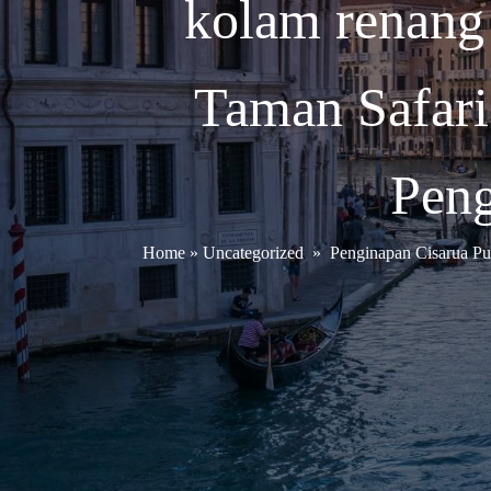
kolam renang
Taman Safari
Peng
Home
»
Uncategorized
»
Penginapan Cisarua Pu