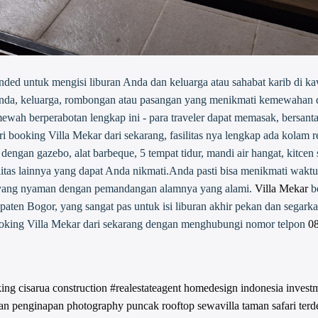
ed untuk mengisi liburan Anda dan keluarga atau sahabat karib di k
da, keluarga, rombongan atau pasangan yang menikmati kemewahan da
wah berperabotan lengkap ini - para traveler dapat memasak, bersanta
booking Villa Mekar dari sekarang, fasilitas nya lengkap ada kolam r
 dengan gazebo, alat barbeque, 5 tempat tidur, mandi air hangat, kitcen s
itas lainnya yang dapat Anda nikmati.Anda pasti bisa menikmati waktu 
lla yang nyaman dengan pemandangan alamnya yang alami.
Villa Mekar
be
en Bogor, yang sangat pas untuk isi liburan akhir pekan dan segarkan
booking Villa Mekar dari sekarang dengan menghubungi nomor telpon
0
king
cisarua
construction #realestateagent
homedesign
indonesia
invest
an
penginapan
photography
puncak
rooftop
sewavilla
taman safari
terd