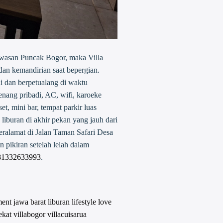
awasan Puncak Bogor, maka Villa
n kemandirian saat bepergian.
i dan berpetualang di waktu
enang pribadi, AC, wifi, karoeke
et, mini bar, tempat parkir luas
liburan di akhir pekan yang jauh dari
ralamat di Jalan Taman Safari Desa
 pikiran setelah lelah dalam
81332633993
.
ment
jawa barat
liburan
lifestyle
love
ekat
villabogor
villacuisarua