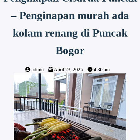
– Penginapan murah ada
kolam renang di Puncak
Bogor
admin
April 23, 2025
4:30 am