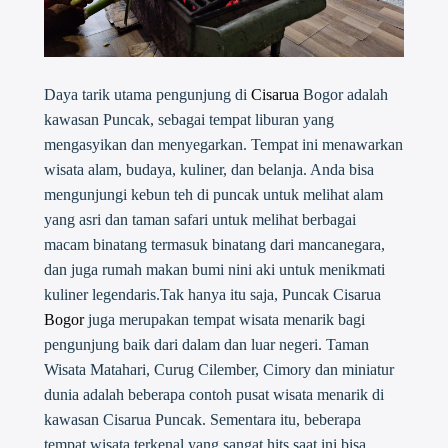
Daya tarik utama pengunjung di
Cisarua
Bogor adalah
kawasan Puncak, sebagai tempat liburan yang
mengasyikan dan menyegarkan. Tempat ini menawarkan
wisata alam, budaya, kuliner, dan belanja. Anda bisa
mengunjungi kebun teh di puncak untuk melihat alam
yang asri dan taman safari untuk melihat berbagai
macam binatang termasuk binatang dari mancanegara,
dan juga rumah makan bumi nini aki untuk menikmati
kuliner legendaris.Tak hanya itu saja, Puncak Cisarua
Bogor
juga merupakan tempat wisata menarik bagi
pengunjung baik dari dalam dan luar negeri. Taman
Wisata Matahari, Curug Cilember, Cimory dan miniatur
dunia adalah beberapa contoh pusat wisata menarik di
kawasan Cisarua Puncak. Sementara itu, beberapa
tempat wisata terkenal yang sangat hits saat ini bisa