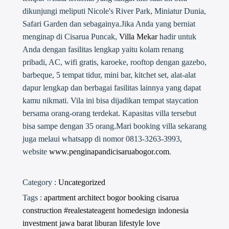
dikunjungi meliputi Nicole's River Park, Miniatur Dunia,
Safari Garden dan sebagainya.Jika Anda yang berniat
menginap di Cisarua Puncak,
Villa Mekar
hadir untuk
Anda dengan fasilitas lengkap yaitu kolam renang
pribadi, AC, wifi gratis, karoeke, rooftop dengan gazebo,
barbeque, 5 tempat tidur, mini bar, kitchet set, alat-alat
dapur lengkap dan berbagai fasilitas lainnya yang dapat
kamu nikmati. Vila ini bisa dijadikan tempat staycation
bersama orang-orang terdekat. Kapasitas villa tersebut
bisa sampe dengan 35 orang.Mari booking villa sekarang
juga melaui whatsapp di nomor 0813-3263-3993,
website
www.penginapandicisaruabogor.com
.
Category :
Uncategorized
Tags :
apartment
architect
bogor
booking
cisarua
construction #realestateagent
homedesign
indonesia
investment
jawa barat
liburan
lifestyle
love