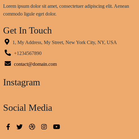
Lorem ipsum dolor sit amet, consectetuer adipiscing elit. Aenean
commodo ligule eget dolor.
Get In Touch
1, My Address, My Street, New York City, NY, USA
+1234567890
contact@domain.com
Instagram
Social Media