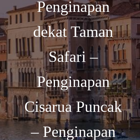
Penginapan
dekat Taman
Safari –
Penginapan
Cisarua Puncak
– Penginapan