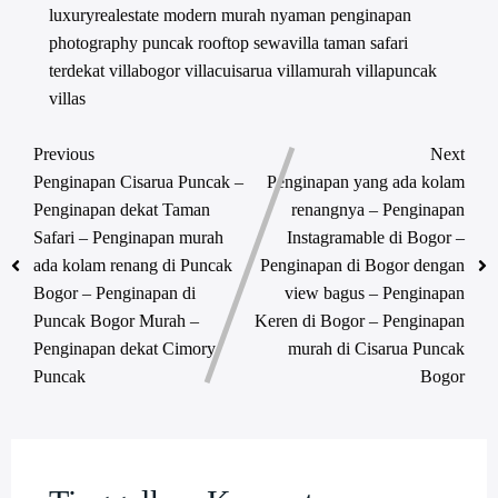
luxuryrealestate
modern
murah
nyaman
penginapan
photography
puncak
rooftop
sewavilla
taman safari
terdekat
villabogor
villacuisarua
villamurah
villapuncak
villas
Previous
Next
Penginapan Cisarua Puncak –
Penginapan yang ada kolam
Penginapan dekat Taman
renangnya – Penginapan
Safari – Penginapan murah
Instagramable di Bogor –
ada kolam renang di Puncak
Penginapan di Bogor dengan
Bogor – Penginapan di
view bagus – Penginapan
Puncak Bogor Murah –
Keren di Bogor – Penginapan
Penginapan dekat Cimory
murah di Cisarua Puncak
Puncak
Bogor