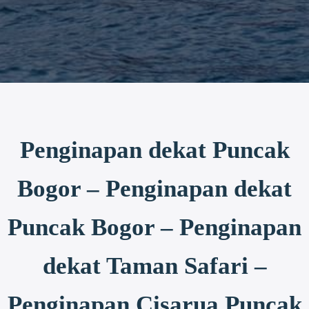
Penginapan dekat Puncak
Bogor – Penginapan dekat
Puncak Bogor – Penginapan
dekat Taman Safari –
Penginapan Cisarua Puncak