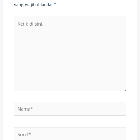
yang wajib ditandai
*
Ketik
di
sini..
Nama*
Surel*