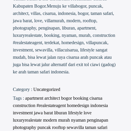
Kabupaten Bogor.Menuju ke villabogor, puncak,
architect, villas, cisarua, indonesia, bogor, taman safari,
jawa barat, love, villamurah, modern, rooftop,
photography, penginapan, liburan, apartment,
luxuryrealestate, booking, nyaman, murah, construction
#realestateagent, terdekat, homedesign, villapuncak,
investment, sewavilla, villacuisarua, lifestyle sangat
mudah, bisa lewat jalan raya cisarua arah puncak atau
juga bisa lewat jalur alternatif dari exit tol ciawi (gadog)
ke arah taman safari indonesia.
Category :
Uncategorized
Tags :
apartment
architect
bogor
booking
cisarua
construction #realestateagent
homedesign
indonesia
investment
jawa barat
liburan
lifestyle
love
luxuryrealestate
modern
murah
nyaman
penginapan
photography
puncak
rooftop
sewavilla
taman safari