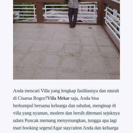
Anda mencari Villa yang lengkap fasilitasnya dan murah
di Cisarua Bogor?
Villa Mekar
saja, Anda bisa
berkumpul bersama keluarga dan sahabat, menginap di
villa yang nyaman, modern dan bersih ditemani sejuknya
udara Puncak memang menyenangkan, tunggu apa lagi
mari booking segera!Agar staycation Anda dan keluarga