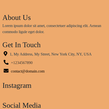
About Us
Lorem ipsum dolor sit amet, consectetuer adipiscing elit. Aenean
commodo ligule eget dolor.
Get In Touch
1, My Address, My Street, New York City, NY, USA
+1234567890
contact@domain.com
Instagram
Social Media