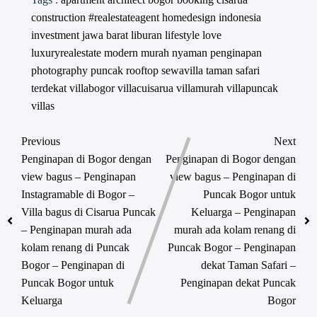
construction #realestateagent
homedesign
indonesia
investment
jawa barat
liburan
lifestyle
love
luxuryrealestate
modern
murah
nyaman
penginapan
photography
puncak
rooftop
sewavilla
taman safari
terdekat
villabogor
villacuisarua
villamurah
villapuncak
villas
Previous
Next
Penginapan di Bogor dengan
Penginapan di Bogor dengan
view bagus – Penginapan
view bagus – Penginapan di
Instagramable di Bogor –
Puncak Bogor untuk
Villa bagus di Cisarua Puncak
Keluarga – Penginapan
– Penginapan murah ada
murah ada kolam renang di
kolam renang di Puncak
Puncak Bogor – Penginapan
Bogor – Penginapan di
dekat Taman Safari –
Puncak Bogor untuk
Penginapan dekat Puncak
Keluarga
Bogor