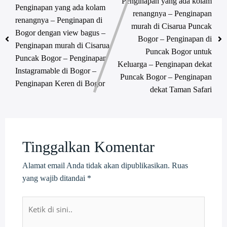
Penginapan yang ada kolam
Penginapan yang ada kolam
renangnya – Penginapan
renangnya – Penginapan di
murah di Cisarua Puncak
Bogor dengan view bagus –
Bogor – Penginapan di
Penginapan murah di Cisarua
Puncak Bogor untuk
Puncak Bogor – Penginapan
Keluarga – Penginapan dekat
Instagramable di Bogor –
Puncak Bogor – Penginapan
Penginapan Keren di Bogor
dekat Taman Safari
Tinggalkan Komentar
Alamat email Anda tidak akan dipublikasikan.
Ruas
yang wajib ditandai
*
Ketik
di