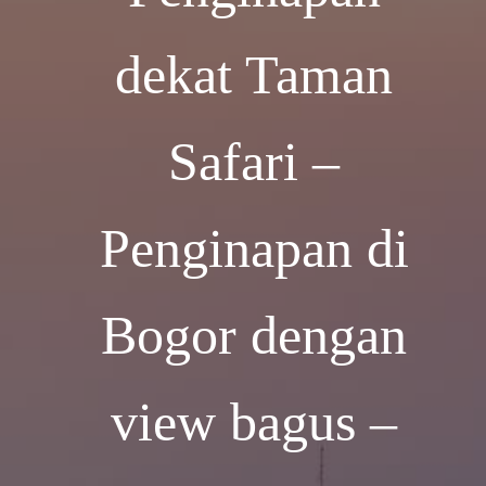
dekat Taman
Safari –
Penginapan di
Bogor dengan
view bagus –