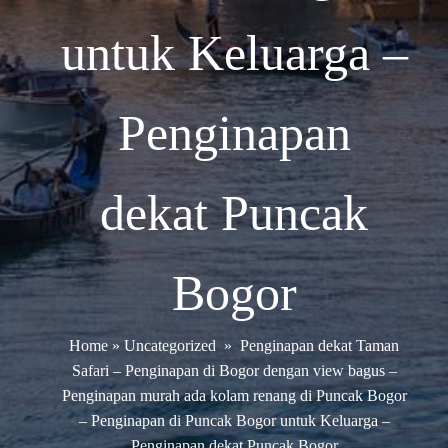
untuk Keluarga –
Penginapan
dekat Puncak
Bogor
Home
»
Uncategorized
»
Penginapan dekat Taman
Safari – Penginapan di Bogor dengan view bagus –
Penginapan murah ada kolam renang di Puncak Bogor
– Penginapan di Puncak Bogor untuk Keluarga –
Penginapan dekat Puncak Bogor