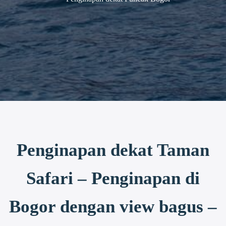
Penginapan dekat Taman
Safari – Penginapan di
Bogor dengan view bagus –