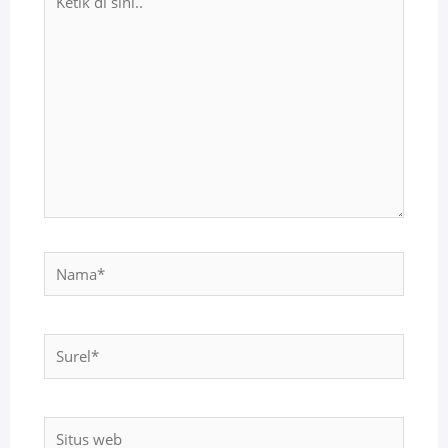
di
sini..
Nama*
Surel*
Situs