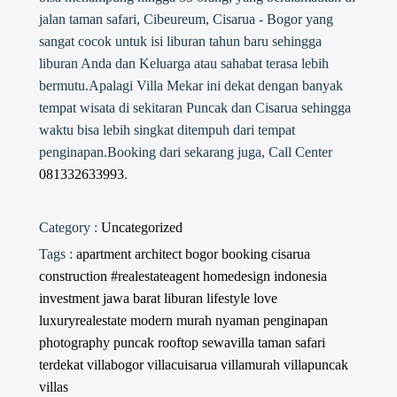
jalan taman safari, Cibeureum, Cisarua - Bogor yang
sangat cocok untuk isi liburan tahun baru sehingga
liburan Anda dan Keluarga atau sahabat terasa lebih
bermutu.Apalagi Villa Mekar ini dekat dengan banyak
tempat wisata di sekitaran Puncak dan Cisarua sehingga
waktu bisa lebih singkat ditempuh dari tempat
penginapan.Booking dari sekarang juga, Call Center
081332633993
.
Category :
Uncategorized
Tags :
apartment
architect
bogor
booking
cisarua
construction #realestateagent
homedesign
indonesia
investment
jawa barat
liburan
lifestyle
love
luxuryrealestate
modern
murah
nyaman
penginapan
photography
puncak
rooftop
sewavilla
taman safari
terdekat
villabogor
villacuisarua
villamurah
villapuncak
villas