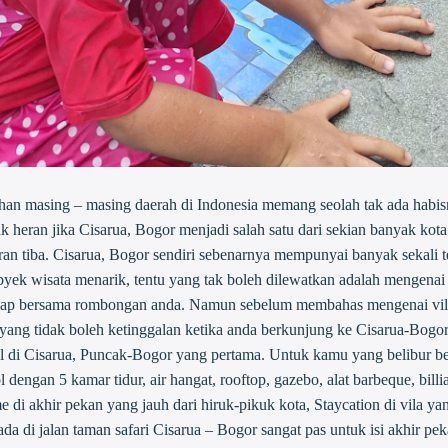
an masing – masing daerah di Indonesia memang seolah tak ada habis
k heran jika Cisarua, Bogor menjadi salah satu dari sekian banyak kota
ran tiba. Cisarua, Bogor sendiri sebenarnya mempunyai banyak sekali 
byek wisata menarik, tentu yang tak boleh dilewatkan adalah mengena
nap bersama rombongan anda. Namun sebelum membahas mengenai villa
 yang tidak boleh ketinggalan ketika anda berkunjung ke Cisarua-Bogor
ool di Cisarua, Puncak-Bogor yang pertama. Untuk kamu yang belibur
dengan 5 kamar tidur, air hangat, rooftop, gazebo, alat barbeque, billia
me di akhir pekan yang jauh dari hiruk-pikuk kota, Staycation di vil
a di jalan taman safari Cisarua – Bogor sangat pas untuk isi akhir pek