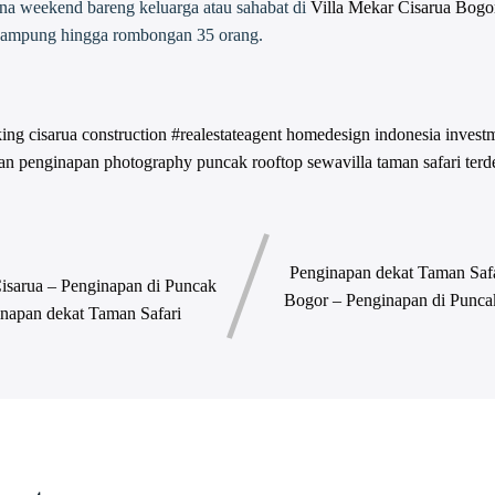
ana weekend bareng keluarga atau sahabat di
Villa Mekar Cisarua Bogo
enampung hingga rombongan 35 orang.
king
cisarua
construction #realestateagent
homedesign
indonesia
invest
an
penginapan
photography
puncak
rooftop
sewavilla
taman safari
terd
Penginapan dekat Taman Saf
isarua – Penginapan di Puncak
Bogor – Penginapan di Punca
napan dekat Taman Safari