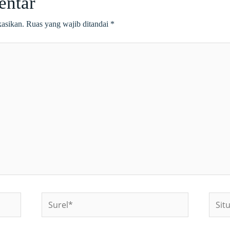
entar
kasikan.
Ruas yang wajib ditandai
*
Surel*
Situs
web