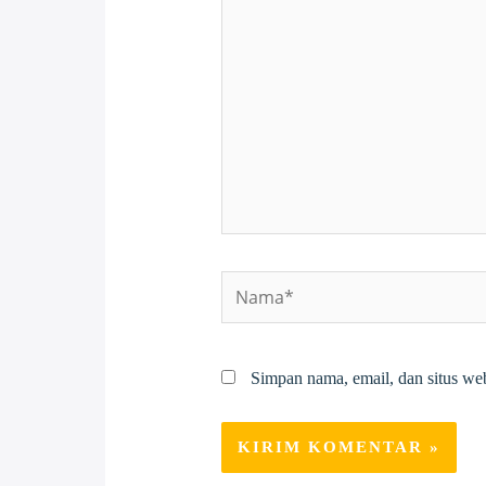
sini..
Nama*
Simpan nama, email, dan situs we