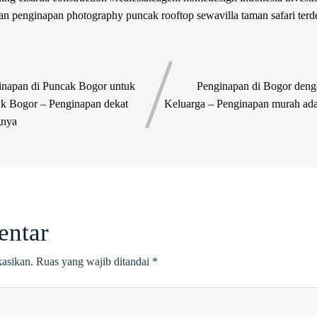
an
penginapan
photography
puncak
rooftop
sewavilla
taman safari
terd
inapan di Puncak Bogor untuk
Penginapan di Bogor deng
ak Bogor – Penginapan dekat
Keluarga – Penginapan murah ada
gnya
entar
kasikan.
Ruas yang wajib ditandai
*