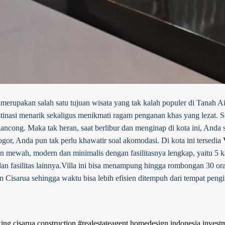
merupakan salah satu tujuan wisata yang tak kalah populer di Tanah Ai
stinasi menarik sekaligus menikmati ragam penganan khas yang lezat. Se
ancong. Maka tak heran, saat berlibur dan menginap di kota ini, Anda 
ogor, Anda pun tak perlu khawatir soal akomodasi. Di kota ini tersedia
in mewah, modern dan minimalis dengan fasilitasnya lengkap, yaitu 5 ka
 dan fasilitas lainnya.Villa ini bisa menampung hingga rombongan 30 or
n Cisarua sehingga waktu bisa lebih efisien ditempuh dari tempat peng
king
cisarua
construction #realestateagent
homedesign
indonesia
invest