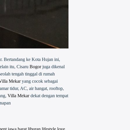
r. Bertandang ke Kota Hujan ini,
lain itu, Cisaru
Bogor
juga dikenal
seolah tengah tinggal di rumah
Villa Mekar
yang cocok sebagai
mar tidur, AC, air hangat, rooftop,
ang,
Villa Mekar
dekat dengan tempat
inapan
ment
jawa barat
liburan
lifestyle
love