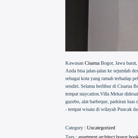
Kawasan
Cisarua
Bogor, Jawa barat, 
Anda bisa jalan-jalan ke sejumlah de
sebagai kota yang ramah terhadap pel
sendiri. Selama berlibur di Cisarua B
tempat staycation.Villa Mekar didesa
gazebo, alat barbeque, parkiran luas
- tempat wisata di wilayah Puncak da
Category :
Uncategorized
Tags :
apartment
architect
bogor
boo