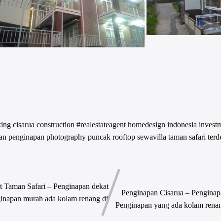
king
cisarua
construction #realestateagent
homedesign
indonesia
invest
an
penginapan
photography
puncak
rooftop
sewavilla
taman safari
terd
 Taman Safari – Penginapan dekat
Penginapan Cisarua – Penginap
inapan murah ada kolam renang di
Penginapan yang ada kolam rena