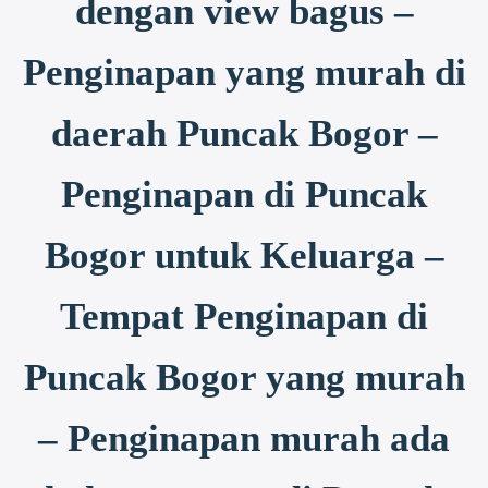
dengan view bagus –
Penginapan yang murah di
daerah Puncak Bogor –
Penginapan di Puncak
Bogor untuk Keluarga –
Tempat Penginapan di
Puncak Bogor yang murah
– Penginapan murah ada