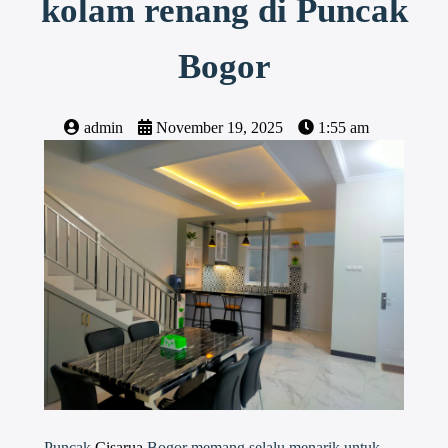
kolam renang di Puncak
Bogor
admin
November 19, 2025
1:55 am
Puncak
Cisarua
Bogor memang selalu menarik untuk