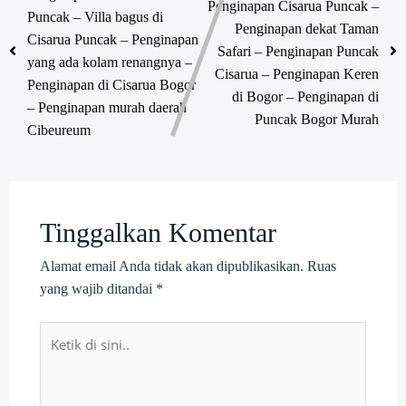
Penginapan Cisarua Puncak –
Puncak – Villa bagus di
Penginapan dekat Taman
Cisarua Puncak – Penginapan
Safari – Penginapan Puncak
yang ada kolam renangnya –
Cisarua – Penginapan Keren
Penginapan di Cisarua Bogor
di Bogor – Penginapan di
– Penginapan murah daerah
Puncak Bogor Murah
Cibeureum
Tinggalkan Komentar
Alamat email Anda tidak akan dipublikasikan.
Ruas
yang wajib ditandai
*
Ketik
di
sini..