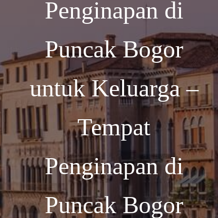
Penginapan di
Puncak Bogor
untuk Keluarga –
Tempat
Penginapan di
Puncak Bogor