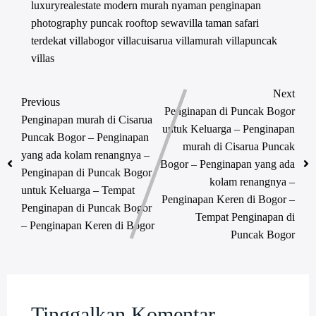
luxuryrealestate
modern
murah
nyaman
penginapan
photography
puncak
rooftop
sewavilla
taman safari
terdekat
villabogor
villacuisarua
villamurah
villapuncak
villas
Next
Previous
Penginapan di Puncak Bogor
Penginapan murah di Cisarua
untuk Keluarga – Penginapan
Puncak Bogor – Penginapan
murah di Cisarua Puncak
yang ada kolam renangnya –
Bogor – Penginapan yang ada
Penginapan di Puncak Bogor
kolam renangnya –
untuk Keluarga – Tempat
Penginapan Keren di Bogor –
Penginapan di Puncak Bogor
Tempat Penginapan di
– Penginapan Keren di Bogor
Puncak Bogor
Tinggalkan Komentar