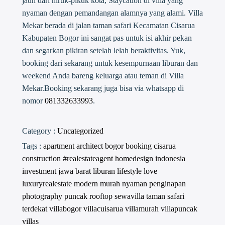
jauh dari hiruk-pikuk kota, Staycation di villa yang
nyaman dengan pemandangan alamnya yang alami. Villa
Mekar berada di jalan taman safari Kecamatan Cisarua
Kabupaten Bogor ini sangat pas untuk isi akhir pekan
dan segarkan pikiran setelah lelah beraktivitas. Yuk,
booking dari sekarang untuk kesempurnaan liburan dan
weekend Anda bareng keluarga atau teman di Villa
Mekar.Booking sekarang juga bisa via whatsapp di
nomor
081332633993
.
Category :
Uncategorized
Tags :
apartment
architect
bogor
booking
cisarua
construction #realestateagent
homedesign
indonesia
investment
jawa barat
liburan
lifestyle
love
luxuryrealestate
modern
murah
nyaman
penginapan
photography
puncak
rooftop
sewavilla
taman safari
terdekat
villabogor
villacuisarua
villamurah
villapuncak
villas