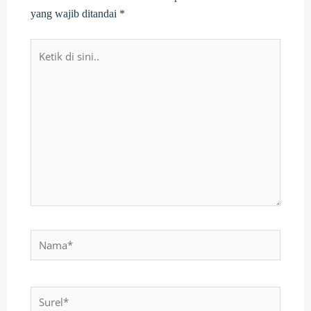
yang wajib ditandai
*
Ketik
di
sini..
Nama*
Surel*