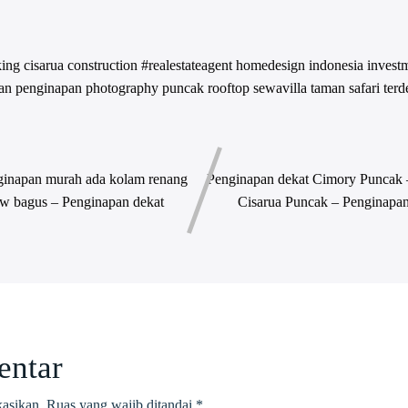
king
cisarua
construction #realestateagent
homedesign
indonesia
invest
an
penginapan
photography
puncak
rooftop
sewavilla
taman safari
terd
ginapan murah ada kolam renang
Penginapan dekat Cimory Puncak 
ew bagus – Penginapan dekat
Cisarua Puncak – Penginapan
entar
kasikan.
Ruas yang wajib ditandai
*