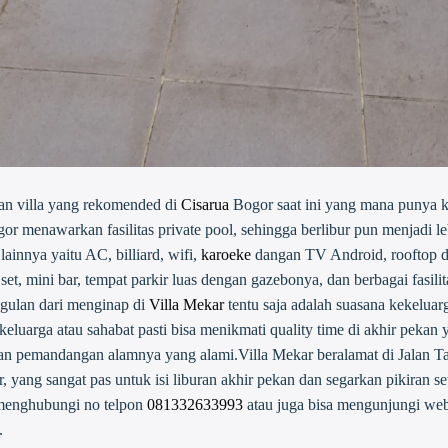
an villa yang rekomended di
Cisarua
Bogor saat ini yang mana punya kon
or menawarkan fasilitas private pool, sehingga berlibur pun menjadi 
 lainnya yaitu AC, billiard, wifi,
karoeke
dangan TV Android, rooftop de
n set, mini bar, tempat parkir luas dengan gazebonya, dan berbagai fasil
ggulan dari menginap di
Villa Mekar
tentu saja adalah suasana kekeluar
uarga atau sahabat pasti bisa menikmati quality time di akhir pekan y
gan pemandangan alamnya yang alami.Villa Mekar beralamat di Jalan 
ang sangat pas untuk isi liburan akhir pekan dan segarkan pikiran se
 menghubungi no telpon
081332633993
atau juga bisa mengunjungi web
.