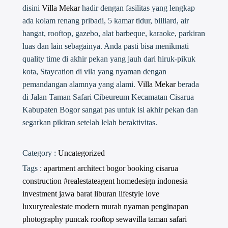
disini
Villa Mekar
hadir dengan fasilitas yang lengkap
ada kolam renang pribadi, 5 kamar tidur, billiard, air
hangat, rooftop, gazebo, alat barbeque, karaoke, parkiran
luas dan lain sebagainya. Anda pasti bisa menikmati
quality time di akhir pekan yang jauh dari hiruk-pikuk
kota, Staycation di vila yang nyaman dengan
pemandangan alamnya yang alami.
Villa Mekar
berada
di Jalan Taman Safari Cibeureum Kecamatan Cisarua
Kabupaten Bogor sangat pas untuk isi akhir pekan dan
segarkan pikiran setelah lelah beraktivitas.
Category :
Uncategorized
Tags :
apartment
architect
bogor
booking
cisarua
construction #realestateagent
homedesign
indonesia
investment
jawa barat
liburan
lifestyle
love
luxuryrealestate
modern
murah
nyaman
penginapan
photography
puncak
rooftop
sewavilla
taman safari