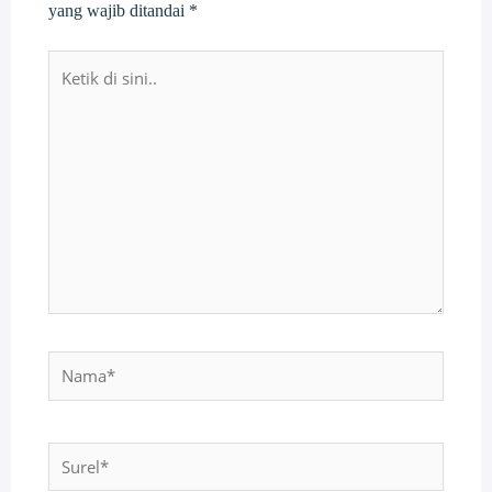
yang wajib ditandai
*
Ketik
di
sini..
Nama*
Surel*