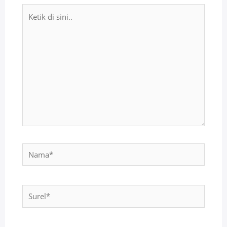
Ketik
di
sini..
Nama*
Surel*