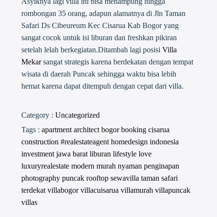
Asyiknya lagi villa ini bisa menampung hingga
rombongan 35 orang, adapun alamatnya di Jln Taman
Safari Ds Cibeureum Kec Cisarua Kab Bogor yang
sangat cocok untuk isi liburan dan freshkan pikiran
setelah lelah berkegiatan.Ditambah lagi posisi
Villa
Mekar
sangat strategis karena berdekatan dengan tempat
wisata di daerah Puncak sehingga waktu bisa lebih
hemat karena dapat ditempuh dengan cepat dari villa.
Category :
Uncategorized
Tags :
apartment
architect
bogor
booking
cisarua
construction #realestateagent
homedesign
indonesia
investment
jawa barat
liburan
lifestyle
love
luxuryrealestate
modern
murah
nyaman
penginapan
photography
puncak
rooftop
sewavilla
taman safari
terdekat
villabogor
villacuisarua
villamurah
villapuncak
villas