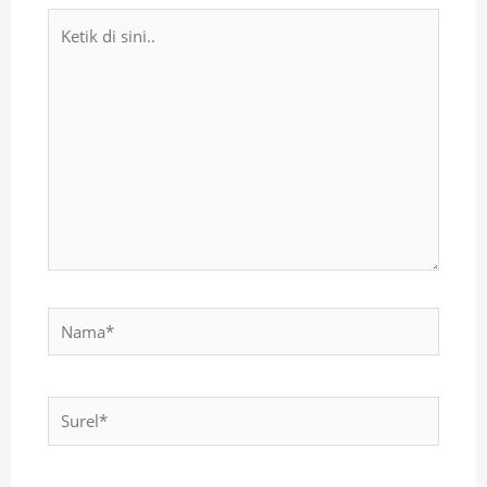
Ketik
di
sini..
Nama*
Surel*