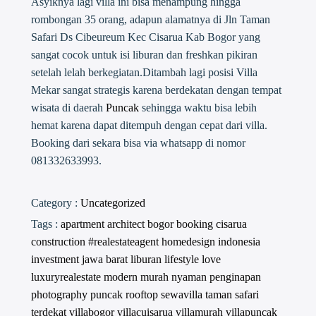
Asyiknya lagi villa ini bisa menampung hingga
rombongan 35 orang, adapun alamatnya di Jln Taman
Safari Ds Cibeureum Kec Cisarua Kab Bogor yang
sangat cocok untuk isi liburan dan freshkan pikiran
setelah lelah berkegiatan.Ditambah lagi posisi Villa
Mekar sangat strategis karena berdekatan dengan tempat
wisata di daerah
Puncak
sehingga waktu bisa lebih
hemat karena dapat ditempuh dengan cepat dari villa.
Booking dari sekara bisa via whatsapp di nomor
081332633993.
Category :
Uncategorized
Tags :
apartment
architect
bogor
booking
cisarua
construction #realestateagent
homedesign
indonesia
investment
jawa barat
liburan
lifestyle
love
luxuryrealestate
modern
murah
nyaman
penginapan
photography
puncak
rooftop
sewavilla
taman safari
terdekat
villabogor
villacuisarua
villamurah
villapuncak