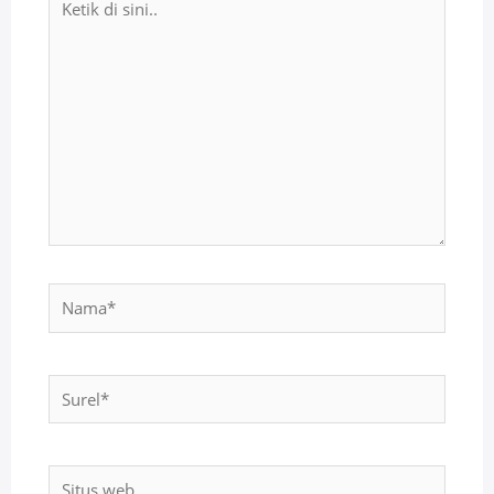
di
sini..
Nama*
Surel*
Situs