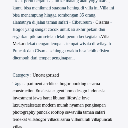
Tidak perlu berjauh - jauh ke malang atau yogyakarta,
kamu bisa menikmati suasana hening di villa ini.Villa ini
bisa menampung hingga rombongan 35 orang,
alamatnya di jalan taman safari - Cibeureum -
Cisarua
-
Bogor yang sangat cocok untuk isi akhir pekan dan
segarkan pikiran setelah lelah penuh berkegiatan.
Villa
Mekar
dekat dengan tempat - tempat wisata di wilayah
Puncak dan Cisarua sehingga waktu bisa lebih efisien
ditempuh dari tempat penginapan..
Category :
Uncategorized
Tags :
apartment
architect
bogor
booking
cisarua
construction #realestateagent
homedesign
indonesia
investment
jawa barat
liburan
lifestyle
love
luxuryrealestate
modern
murah
nyaman
penginapan
photography
puncak
rooftop
sewavilla
taman safari
terdekat
villabogor
villacuisarua
villamurah
villapuncak
villas