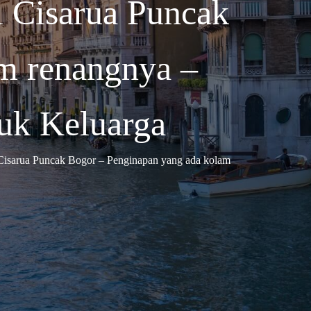
 Cisarua Puncak
m renangnya –
uk Keluarga
Cisarua Puncak Bogor – Penginapan yang ada kolam