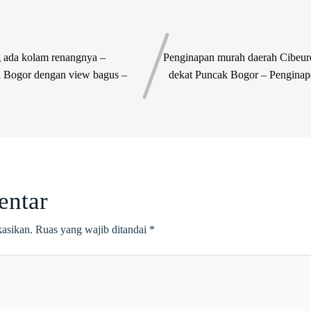
 ada kolam renangnya –
Penginapan murah daerah Cibeur
i Bogor dengan view bagus –
dekat Puncak Bogor – Penginap
entar
kasikan.
Ruas yang wajib ditandai
*