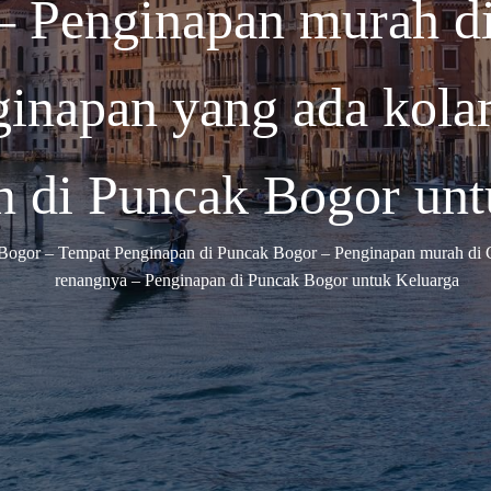
– Penginapan murah di
ginapan yang ada kola
n di Puncak Bogor unt
Bogor – Tempat Penginapan di Puncak Bogor – Penginapan murah di 
renangnya – Penginapan di Puncak Bogor untuk Keluarga