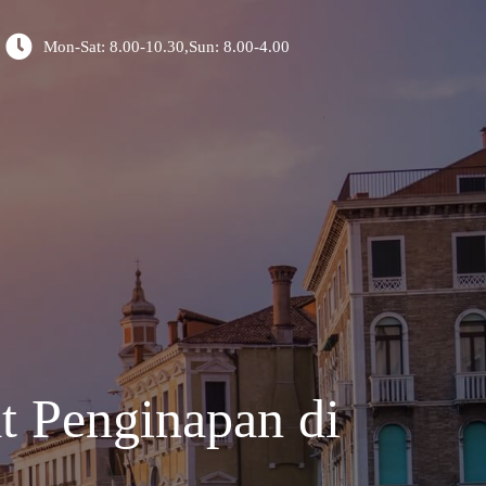
Mon-Sat: 8.00-10.30,Sun: 8.00-4.00
t Penginapan di