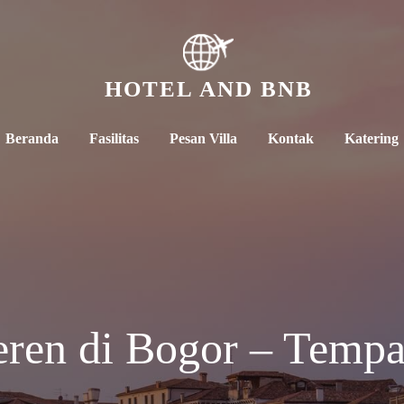
HOTEL AND BNB
Beranda
Fasilitas
Pesan Villa
Kontak
Katering
ren di Bogor – Tempa