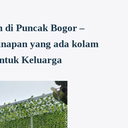
 di Puncak Bogor –
inapan yang ada kolam
untuk Keluarga