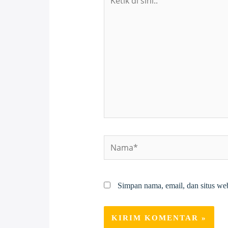
di
sini..
Nama*
Simpan nama, email, dan situs we