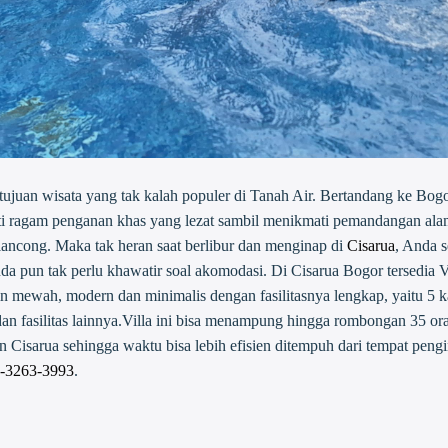
ujuan wisata yang tak kalah populer di Tanah Air. Bertandang ke Bogor
ti ragam penganan khas yang lezat sambil menikmati pemandangan alam.
lancong. Maka tak heran saat berlibur dan menginap di
Cisarua
, Anda s
da pun tak perlu khawatir soal akomodasi. Di Cisarua Bogor tersedia 
n mewah, modern dan minimalis dengan fasilitasnya lengkap, yaitu 5 ka
 dan fasilitas lainnya.Villa ini bisa menampung hingga rombongan 35 o
n Cisarua sehingga waktu bisa lebih efisien ditempuh dari tempat peng
-3263-3993
.