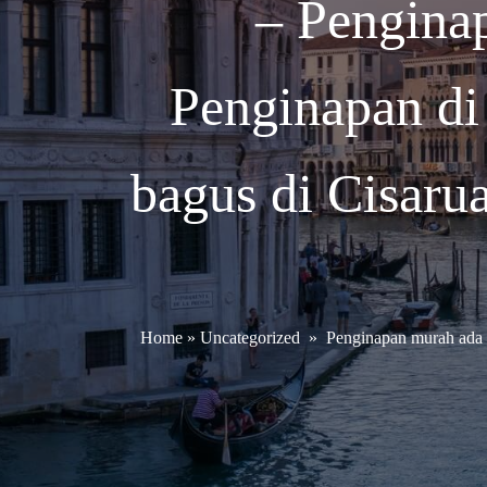
– Pengina
Penginapan di
bagus di Cisaru
Home
»
Uncategorized
»
Penginapan murah ada 