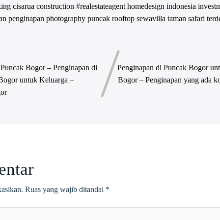
king
cisarua
construction #realestateagent
homedesign
indonesia
invest
an
penginapan
photography
puncak
rooftop
sewavilla
taman safari
terd
 Puncak Bogor – Penginapan di
Penginapan di Puncak Bogor unt
Bogor untuk Keluarga –
Bogor – Penginapan yang ada k
or
entar
kasikan.
Ruas yang wajib ditandai
*