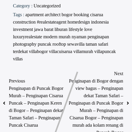
Category :
Uncategorized
Tags :
apartment
architect
bogor
booking
cisarua
construction #realestateagent
homedesign
indonesia
investment
jawa barat
liburan
lifestyle
love
luxuryrealestate
modern
murah
nyaman
penginapan
photography
puncak
rooftop
sewavilla
taman safari
terdekat
villabogor
villacuisarua
villamurah
villapuncak
villas
Next
Previous
Penginapan di Bogor dengan
Penginapan di Puncak Bogor
view bagus – Penginapan
Murah – Penginapan Cisarua
dekat Taman Safari –
Puncak – Penginapan Keren
Penginapan di Puncak Bogor
di Bogor – Penginapan dekat
Murah – Penginapan di
Taman Safari – Penginapan
Cisarua Bogor – Penginapan
Puncak Cisarua
murah ada kolam renang di