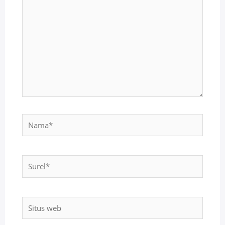
sini..
Nama*
Surel*
Situs
web