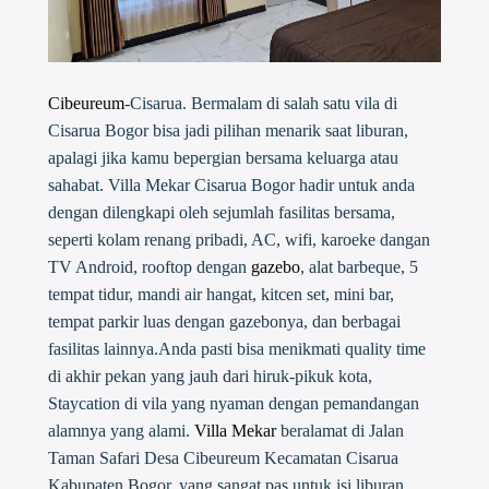
Cibeureum
-Cisarua. Bermalam di salah satu vila di
Cisarua Bogor bisa jadi pilihan menarik saat liburan,
apalagi jika kamu bepergian bersama keluarga atau
sahabat. Villa Mekar Cisarua Bogor hadir untuk anda
dengan dilengkapi oleh sejumlah fasilitas bersama,
seperti kolam renang pribadi, AC, wifi, karoeke dangan
TV Android, rooftop dengan
gazebo
, alat barbeque, 5
tempat tidur, mandi air hangat, kitcen set, mini bar,
tempat parkir luas dengan gazebonya, dan berbagai
fasilitas lainnya.Anda pasti bisa menikmati quality time
di akhir pekan yang jauh dari hiruk-pikuk kota,
Staycation di vila yang nyaman dengan pemandangan
alamnya yang alami.
Villa Mekar
beralamat di Jalan
Taman Safari Desa Cibeureum Kecamatan Cisarua
Kabupaten Bogor, yang sangat pas untuk isi liburan