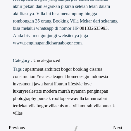
akhir pekan dan segarkan pikiran setelah lelah dalam
aktifitasnya. Villa ini bisa menampung hingga
rombongan 35 orang.Booking Villa Mekar dari sekarang
bisa melalui whatsapp di nomor HP
081332633993
.
Anda bisa mengunjungi websitenya juga
www.penginapandicisaruabogor.com.
Category :
Uncategorized
Tags :
apartment
architect
bogor
booking
cisarua
construction #realestateagent
homedesign
indonesia
investment
jawa barat
liburan
lifestyle
love
luxuryrealestate
modern
murah
nyaman
penginapan
photography
puncak
rooftop
sewavilla
taman safari
terdekat
villabogor
villacuisarua
villamurah
villapuncak
villas
Previous
Next