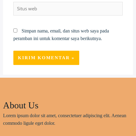
Situs
web
Simpan nama, email, dan situs web saya pada
peramban ini untuk komentar saya berikutnya.
About Us
Lorem ipsum dolor sit amet, consectetuer adipiscing elit. Aenean
commodo ligule eget dolor.