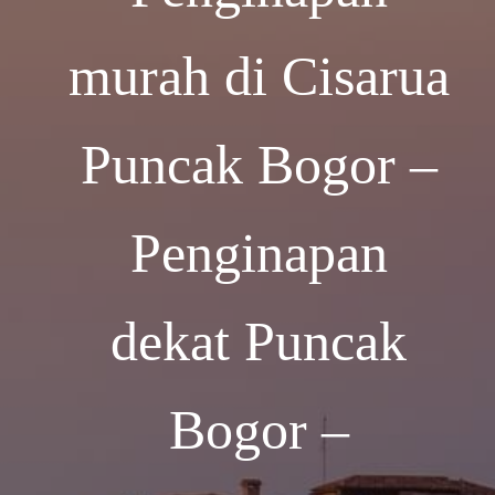
murah di Cisarua
Puncak Bogor –
Penginapan
dekat Puncak
Bogor –