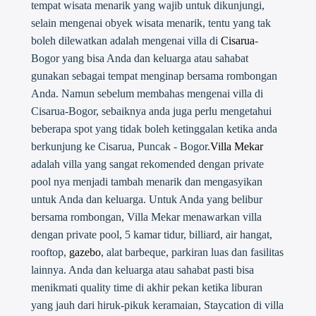
tempat wisata menarik yang wajib untuk dikunjungi,
selain mengenai obyek wisata menarik, tentu yang tak
boleh dilewatkan adalah mengenai villa di
Cisarua
-
Bogor yang bisa Anda dan keluarga atau sahabat
gunakan sebagai tempat menginap bersama rombongan
Anda. Namun sebelum membahas mengenai villa di
Cisarua-Bogor, sebaiknya anda juga perlu mengetahui
beberapa spot yang tidak boleh ketinggalan ketika anda
berkunjung ke Cisarua, Puncak - Bogor.
Villa Mekar
adalah villa yang sangat rekomended dengan private
pool nya menjadi tambah menarik dan mengasyikan
untuk Anda dan keluarga. Untuk Anda yang belibur
bersama rombongan, Villa Mekar menawarkan villa
dengan private pool, 5 kamar tidur, billiard, air hangat,
rooftop,
gazebo
, alat barbeque, parkiran luas dan fasilitas
lainnya. Anda dan keluarga atau sahabat pasti bisa
menikmati quality time di akhir pekan ketika liburan
yang jauh dari hiruk-pikuk keramaian, Staycation di villa