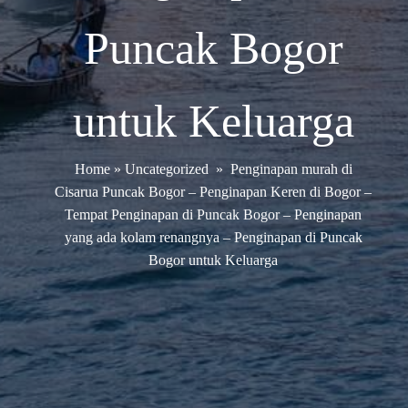
Puncak Bogor
untuk Keluarga
Home
»
Uncategorized
»
Penginapan murah di
Cisarua Puncak Bogor – Penginapan Keren di Bogor –
Tempat Penginapan di Puncak Bogor – Penginapan
yang ada kolam renangnya – Penginapan di Puncak
Bogor untuk Keluarga