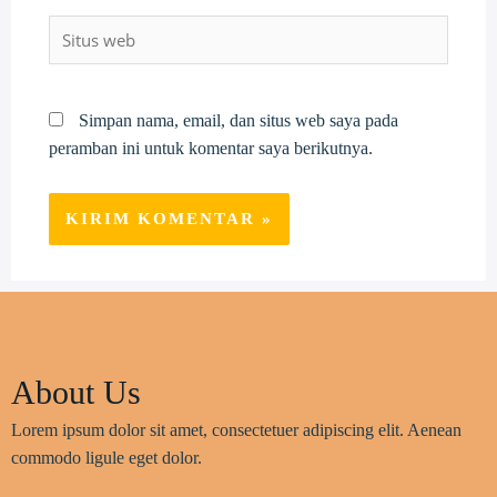
Situs
web
Simpan nama, email, dan situs web saya pada
peramban ini untuk komentar saya berikutnya.
About Us
Lorem ipsum dolor sit amet, consectetuer adipiscing elit. Aenean
commodo ligule eget dolor.