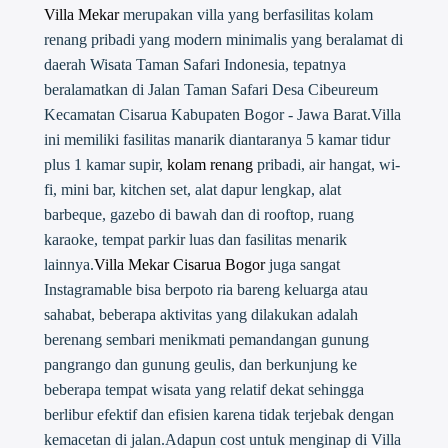
Villa Mekar
merupakan villa yang berfasilitas kolam
renang pribadi yang modern minimalis yang beralamat di
daerah Wisata Taman Safari Indonesia, tepatnya
beralamatkan di Jalan Taman Safari Desa Cibeureum
Kecamatan Cisarua Kabupaten Bogor - Jawa Barat.Villa
ini memiliki fasilitas manarik diantaranya 5 kamar tidur
plus 1 kamar supir,
kolam renang
pribadi, air hangat, wi-
fi, mini bar, kitchen set, alat dapur lengkap, alat
barbeque, gazebo di bawah dan di rooftop, ruang
karaoke, tempat parkir luas dan fasilitas menarik
lainnya.
Villa Mekar Cisarua Bogor
juga sangat
Instagramable bisa berpoto ria bareng keluarga atau
sahabat, beberapa aktivitas yang dilakukan adalah
berenang sembari menikmati pemandangan gunung
pangrango dan gunung geulis, dan berkunjung ke
beberapa tempat wisata yang relatif dekat sehingga
berlibur efektif dan efisien karena tidak terjebak dengan
kemacetan di jalan.Adapun cost untuk menginap di Villa