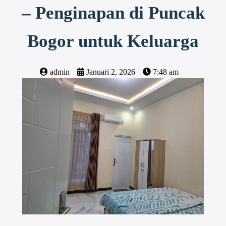
– Penginapan di Puncak
Bogor untuk Keluarga
admin
Januari 2, 2026
7:48 am