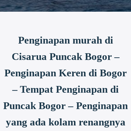
Penginapan murah di
Cisarua Puncak Bogor –
Penginapan Keren di Bogor
– Tempat Penginapan di
Puncak Bogor – Penginapan
yang ada kolam renangnya