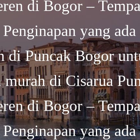
ren di Bogor – Tempa
 Penginapan yang ada
n di Puncak Bogor unt
 murah di Cisarua Pu
ren di Bogor – Tempa
 Penginapan yang ada