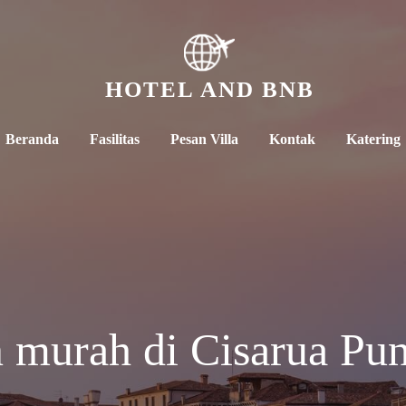
HOTEL AND BNB
Beranda
Fasilitas
Pesan Villa
Kontak
Katering
 murah di Cisarua Pu