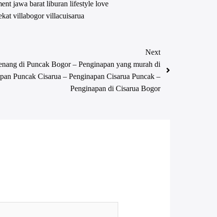
ment
jawa barat
liburan
lifestyle
love
ekat
villabogor
villacuisarua
Next
enang di Puncak Bogor – Penginapan yang murah di
pan Puncak Cisarua – Penginapan Cisarua Puncak –
Penginapan di Cisarua Bogor