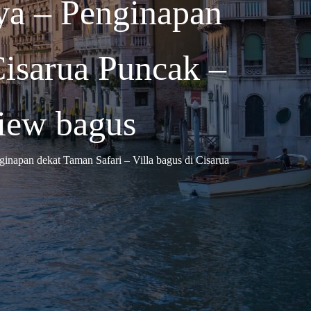
ya – Penginapan
Cisarua Puncak –
iew bagus
napan dekat Taman Safari – Villa bagus di Cisarua