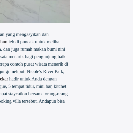
uran yang mengasyikan dan
ebun
teh di puncak untuk melihat
a, dan juga rumah makan bumi nini
isata menarik bagi pengunjung baik
rapa contoh pusat wisata menarik di
jungi meliputi Nicole's River Park,
ekar
hadir untuk Anda dengan
ue, 5 tempat tidur, mini bar, kitchet
tempat staycation bersama orang-orang
ing villa tersebut, Andapun bisa