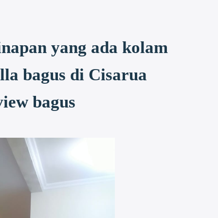
inapan yang ada kolam
la bagus di Cisarua
view bagus