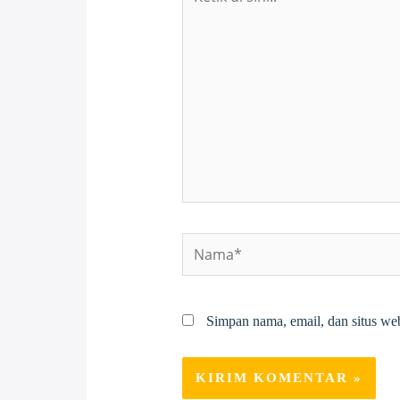
di
sini..
Nama*
Simpan nama, email, dan situs we