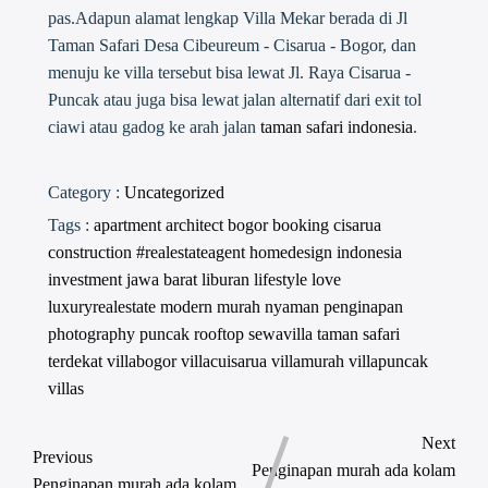
pas.Adapun alamat lengkap Villa Mekar berada di Jl
Taman Safari Desa Cibeureum - Cisarua - Bogor, dan
menuju ke villa tersebut bisa lewat Jl. Raya Cisarua -
Puncak atau juga bisa lewat jalan alternatif dari exit tol
ciawi atau gadog ke arah jalan
taman safari indonesia
.
Category :
Uncategorized
Tags :
apartment
architect
bogor
booking
cisarua
construction #realestateagent
homedesign
indonesia
investment
jawa barat
liburan
lifestyle
love
luxuryrealestate
modern
murah
nyaman
penginapan
photography
puncak
rooftop
sewavilla
taman safari
terdekat
villabogor
villacuisarua
villamurah
villapuncak
villas
Next
Previous
Penginapan murah ada kolam
Penginapan murah ada kolam