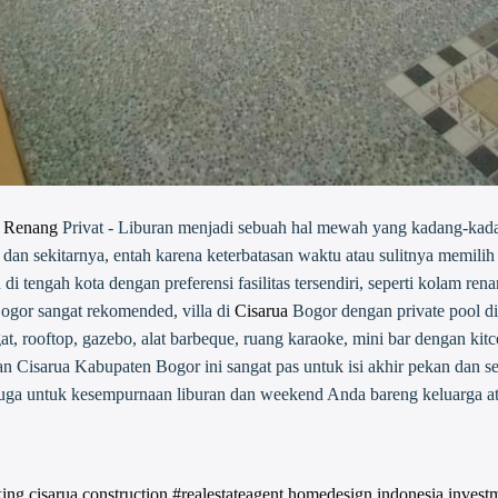
 Renang
Privat - Liburan menjadi sebuah hal mewah yang kadang-kadan
ota dan sekitarnya, entah karena keterbatasan waktu atau sulitnya memi
i tengah kota dengan preferensi fasilitas tersendiri, seperti kolam re
Bogor sangat rekomended, villa di
Cisarua
Bogor dengan private pool di
at, rooftop, gazebo, alat barbeque, ruang karaoke, mini bar dengan kitce
an Cisarua Kabupaten Bogor ini sangat pas untuk isi akhir pekan dan seg
 juga untuk kesempurnaan liburan dan weekend Anda bareng keluarga a
king
cisarua
construction #realestateagent
homedesign
indonesia
invest