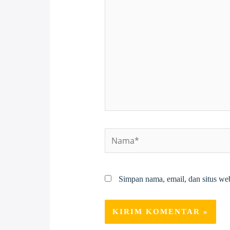
sini..
Nama*
Simpan nama, email, dan situs we