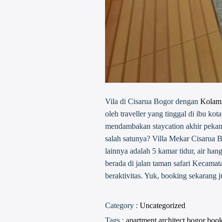
Vila di Cisarua Bogor dengan
Kolam
oleh traveller yang tinggal di ibu k
mendambakan staycation akhir pekan d
salah satunya? Villa Mekar Cisarua 
lainnya adalah 5 kamar tidur, air hang
berada di jalan taman safari Kecamat
beraktivitas. Yuk, booking sekarang
Category :
Uncategorized
Tags :
apartment
architect
bogor
boo