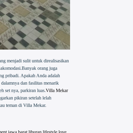
g menjadi sulit untuk direalisasikan
lih akomodasi.Banyak orang juga
nang pribadi. Apakah Anda adalah
 dalamnya dan fasilitas menarik
h set nya, parkiran luas.
Villa Mekar
arkan pikiran setelah lelah
tau teman di Villa Mekar.
ment
jawa barat
liburan
lifestyle
love