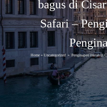
bagus di Cisa
Safari – Peng
Pengina
Home
»
Uncategorized
»
Penginapan murah di C