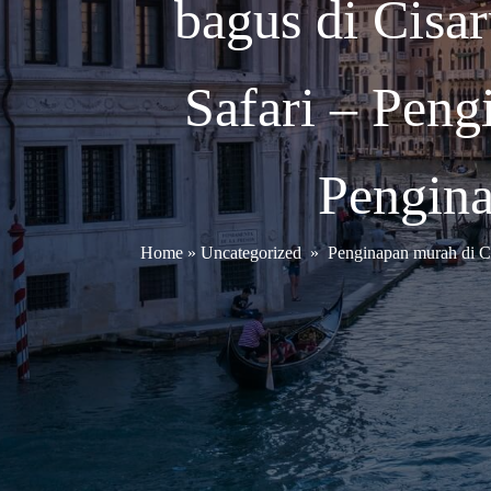
bagus di Cisa
Safari – Peng
Pengina
Home
»
Uncategorized
»
Penginapan murah di C