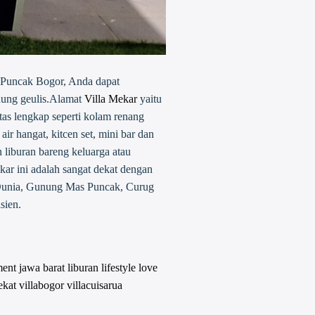
ua Puncak Bogor, Anda dapat
ung geulis.Alamat
Villa Mekar
yaitu
tas lengkap seperti kolam renang
ir hangat, kitcen set, mini bar dan
liburan bareng keluarga atau
kar ini adalah sangat dekat dengan
 Dunia, Gunung Mas Puncak, Curug
isien.
ment
jawa barat
liburan
lifestyle
love
ekat
villabogor
villacuisarua