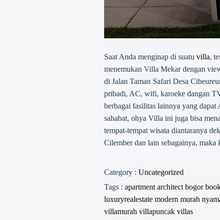
Saat Anda menginap di suatu
villa
, t
menemukan Villa Mekar dengan view
di Jalan Taman Safari Desa Cibeureum
pribadi, AC, wifi, karoeke dangan TV 
berbagai fasilitas lainnya yang dapa
sahabat, ohya Villa ini juga bisa me
tempat-tempat wisata diantaranya de
Cilember dan lain sebagainya, maka 
Category :
Uncategorized
Tags :
apartment
architect
bogor
boo
luxuryrealestate
modern
murah
nyam
villamurah
villapuncak
villas