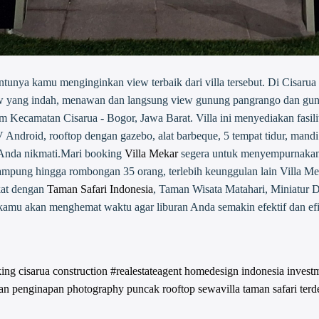
entunya kamu menginginkan view terbaik dari villa tersebut. Di Cisar
 yang indah, menawan dan langsung view gunung pangrango dan gun
 Kecamatan Cisarua - Bogor, Jawa Barat. Villa ini menyediakan fasili
Android, rooftop dengan gazebo, alat barbeque, 5 tempat tidur, mandi a
t Anda nikmati.Mari booking
Villa Mekar
segera untuk menyempurnakan 
nampung hingga rombongan 35 orang, terlebih keunggulan lain Villa Me
kat dengan
Taman Safari Indonesia
, Taman Wisata Matahari, Miniatur
kamu akan menghemat waktu agar liburan Anda semakin efektif dan ef
king
cisarua
construction #realestateagent
homedesign
indonesia
invest
an
penginapan
photography
puncak
rooftop
sewavilla
taman safari
terd