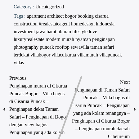
Category :
Uncategorized
Tags :
apartment
architect
bogor
booking
cisarua
construction #realestateagent
homedesign
indonesia
investment
jawa barat
liburan
lifestyle
love
luxuryrealestate
modern
murah
nyaman
penginapan
photography
puncak
rooftop
sewavilla
taman safari
terdekat
villabogor
villacuisarua
villamurah
villapuncak
villas
Previous
Next
Penginapan murah di Cisarua
Penginapan di Taman Safari
Puncak Bogor – Villa bagus
Puncak – Villa bagus di
di Cisarua Puncak –
Cisarua Puncak – Penginapan
Penginapan dekat Taman
yang ada kolam renangnya –
Safari – Penginapan di Bogor
Penginapan di Cisarua Bogor
dengan view bagus –
– Penginapan murah daerah
Penginapan yang ada kolam
Cibeureum