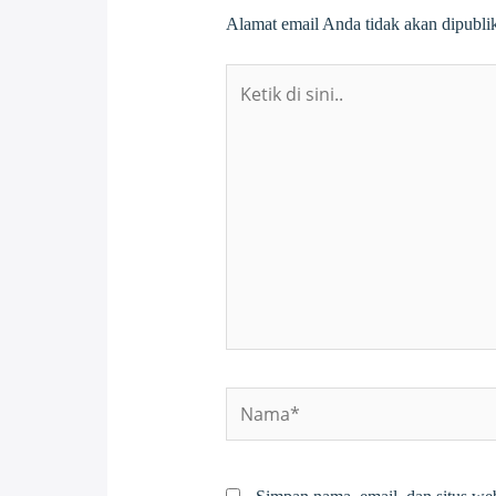
Alamat email Anda tidak akan dipubli
Ketik
di
sini..
Nama*