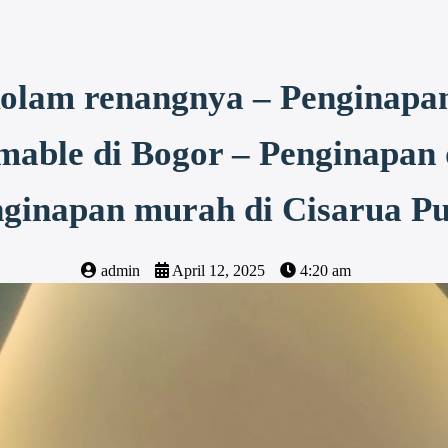
olam renangnya – Penginapa
mable di Bogor – Penginapan 
nginapan murah di Cisarua P
admin
April 12, 2025
4:20 am