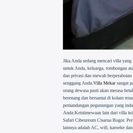
Jika Anda sedang mencari villa yang
untuk Anda, keluarga, rombongan at
dan privasi dan mewah berperabotan
senggang Anda.
Villa Mekar
sangat p
orang dewasa pasti akan merasa beta
berenang dan bersantai di kolam rena
pemandangan pegunungan yang indah d
Anda.Keistimewaan lain dari villa i
Safari Cibeureum Cisarua Bogor. Per
lainnya adalah AC, wifi, karoeke da