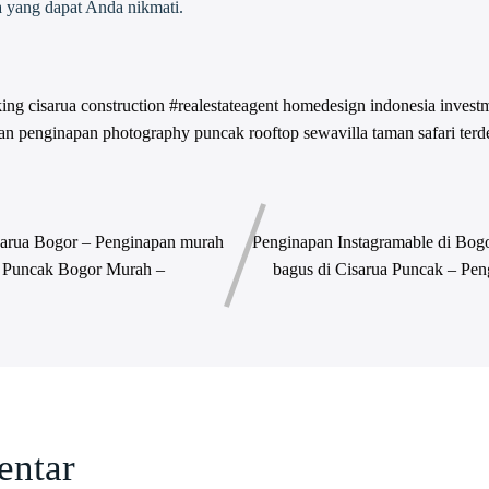
ya yang dapat Anda nikmati.
king
cisarua
construction #realestateagent
homedesign
indonesia
invest
an
penginapan
photography
puncak
rooftop
sewavilla
taman safari
terd
sarua Bogor – Penginapan murah
Penginapan Instagramable di Bogo
i Puncak Bogor Murah –
bagus di Cisarua Puncak – Pe
entar