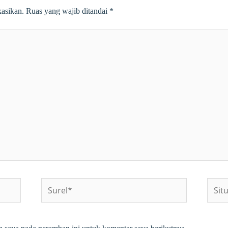
kasikan.
Ruas yang wajib ditandai
*
Surel*
Situs
web