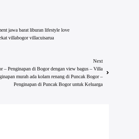
ment
jawa barat
liburan
lifestyle
love
ekat
villabogor
villacuisarua
Next
r – Penginapan di Bogor dengan view bagus – Villa
nginapan murah ada kolam renang di Puncak Bogor –
Penginapan di Puncak Bogor untuk Keluarga