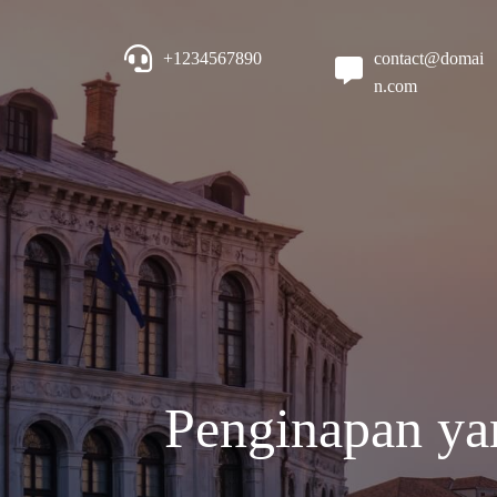
+1234567890
contact@domai
n.com
Penginapan ya