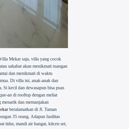
illa Mekar saja, villa yang cocok
tau sahabat akan menikmati ruangan
antai dan menikmati di waktu
ua. Di villa ini, anak-anak dan
. Si kecil dan dewasapun bisa puas
eque-an di rooftop dengan meliat
ang menarik dan memanjakan
Mekar
beralamatkan di Jl. Taman
ongan 35 orang. Adapun fasilitas
at tidur, mandi air hangat, kitcen set,