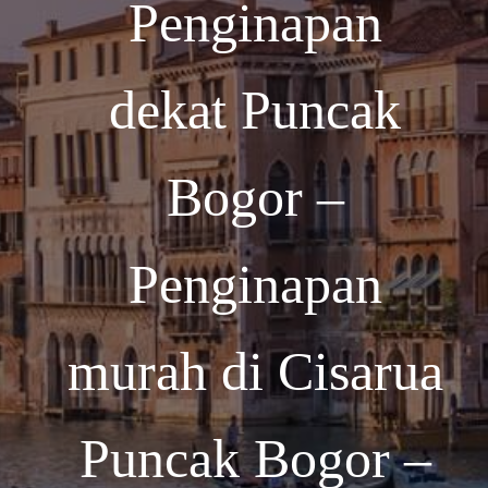
Penginapan
dekat Puncak
Bogor –
Penginapan
murah di Cisarua
Puncak Bogor –