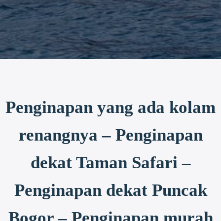
Penginapan yang ada kolam
renangnya – Penginapan
dekat Taman Safari –
Penginapan dekat Puncak
Bogor – Penginapan murah