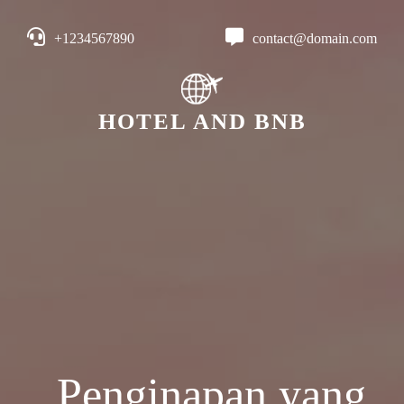
+1234567890
contact@domain.com
HOTEL AND BNB
Penginapan yang