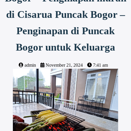
di Cisarua Puncak Bogor –
Penginapan di Puncak
Bogor untuk Keluarga
admin
November 21, 2024
7:41 am