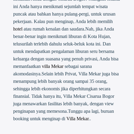
ini Anda hanya menikmati sejumlah tempat wisata
puncak atau bahkan hanya pulang-pergi, untuk urusan
pekerjaan. Kalau pun menginap, Anda lebih memilih
hotel
atau rumah kenalan dan saudara.Nah, jika Anda
benar-benar ingin menikmati liburan di Kota Hujan,
telusurilah terlebih dahulu seluk-beluk kota ini. Dan
untuk mendapatkan pengalaman liburan seru bersama
keluarga dengan suasana yang penuh privasi, Anda bisa
memanfaatkan
villa Mekar
sebagai sarana
akomodasinya.Selain lebih Privat, Villa Mekar juga bisa
menampung lebih banyak orang sampai 35 orang,
sehingga lebih ekonomis jika diperhitungkan secara
finansial. Tidak hanya itu, Villa Mekar Cisarua Bogor
juga menawarkan fasilitas lebih banyak, dengan view
penginapan yang memesona.Tunggu apa lagi, buruan
booking untuk menginap di
Villa Mekar
..