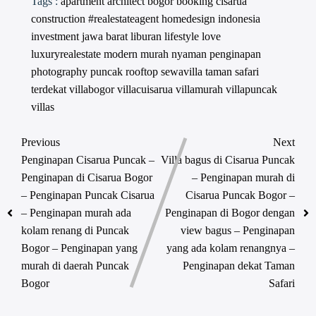
Tags :
apartment
architect
bogor
booking
cisarua
construction #realestateagent
homedesign
indonesia
investment
jawa barat
liburan
lifestyle
love
luxuryrealestate
modern
murah
nyaman
penginapan
photography
puncak
rooftop
sewavilla
taman safari
terdekat
villabogor
villacuisarua
villamurah
villapuncak
villas
Previous
Next
Penginapan Cisarua Puncak –
Villa bagus di Cisarua Puncak
Penginapan di Cisarua Bogor
– Penginapan murah di
– Penginapan Puncak Cisarua
Cisarua Puncak Bogor –
– Penginapan murah ada
Penginapan di Bogor dengan
kolam renang di Puncak
view bagus – Penginapan
Bogor – Penginapan yang
yang ada kolam renangnya –
murah di daerah Puncak
Penginapan dekat Taman
Bogor
Safari