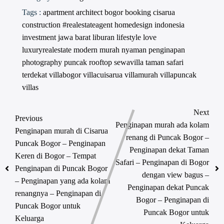
Tags :
apartment
architect
bogor
booking
cisarua
construction #realestateagent
homedesign
indonesia
investment
jawa barat
liburan
lifestyle
love
luxuryrealestate
modern
murah
nyaman
penginapan
photography
puncak
rooftop
sewavilla
taman safari
terdekat
villabogor
villacuisarua
villamurah
villapuncak
villas
Next
Previous
Penginapan murah ada kolam
Penginapan murah di Cisarua
renang di Puncak Bogor –
Puncak Bogor – Penginapan
Penginapan dekat Taman
Keren di Bogor – Tempat
Safari – Penginapan di Bogor
Penginapan di Puncak Bogor
dengan view bagus –
– Penginapan yang ada kolam
Penginapan dekat Puncak
renangnya – Penginapan di
Bogor – Penginapan di
Puncak Bogor untuk
Puncak Bogor untuk
Keluarga