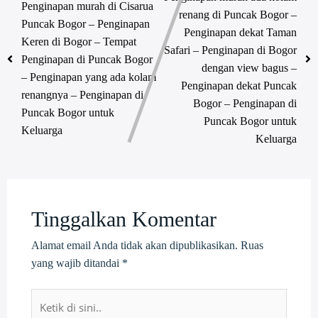
Penginapan murah di Cisarua
renang di Puncak Bogor –
Puncak Bogor – Penginapan
Penginapan dekat Taman
Keren di Bogor – Tempat
Safari – Penginapan di Bogor
Penginapan di Puncak Bogor
dengan view bagus –
– Penginapan yang ada kolam
Penginapan dekat Puncak
renangnya – Penginapan di
Bogor – Penginapan di
Puncak Bogor untuk
Puncak Bogor untuk
Keluarga
Keluarga
Tinggalkan Komentar
Alamat email Anda tidak akan dipublikasikan.
Ruas
yang wajib ditandai
*
Ketik
di