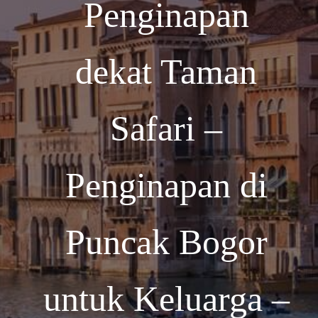
Penginapan
dekat Taman
Safari –
Penginapan di
Puncak Bogor
untuk Keluarga –