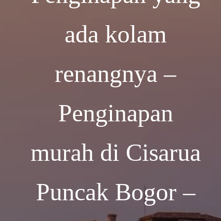
ada kolam
renangnya –
Penginapan
murah di Cisarua
Puncak Bogor –