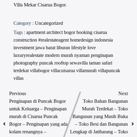
Villa Mekar Cisarua Bogor
.
Category :
Uncategorized
Tags :
apartment
architect
bogor
booking
cisarua
construction #realestateagent
homedesign
indonesia
investment
jawa barat
liburan
lifestyle
love
luxuryrealestate
modern
murah
nyaman
penginapan
photography
puncak
rooftop
sewavilla
taman safari
terdekat
villabogor
villacuisarua
villamurah
villapuncak
villas
Previous
Next
Penginapan di Puncak Bogor
Toko Bahan Bangunan
untuk Keluarga – Penginapan
Murah Terdekat – Toko
murah di Cisarua Puncak
Bangunan yang Masih Buka
Bogor – Penginapan yang ada
– Toko Besi dan Bangunan
kolam renangnya –
Lengkap di Jatibarang – Toko