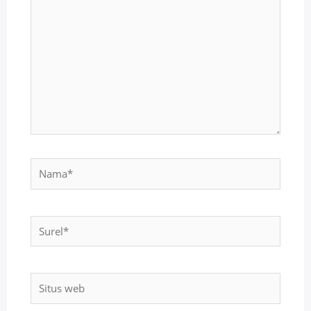
sini..
Nama*
Surel*
Situs
web