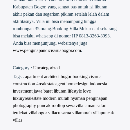
Kabupaten Bogor, yang sangat pas untuk isi liburan
akhir pekan dan segarkan pikiran setelah lelah dalam
aktifitasnya. Villa ini bisa menampung hingga
rombongan 35 orang.Booking Villa Mekar dari sekarang
bisa melalui whatsapp di nomor HP 0813-3263-3993.
Anda bisa mengunjungi websitenya juga
www.penginapandicisaruabogor.com
.
Category :
Uncategorized
Tags :
apartment
architect
bogor
booking
cisarua
construction #realestateagent
homedesign
indonesia
investment
jawa barat
liburan
lifestyle
love
luxuryrealestate
modern
murah
nyaman
penginapan
photography
puncak
rooftop
sewavilla
taman safari
terdekat
villabogor
villacuisarua
villamurah
villapuncak
villas