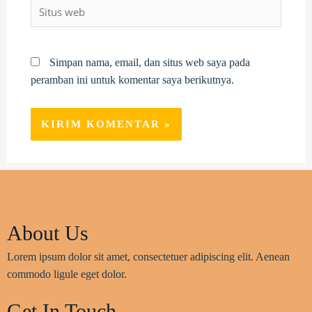
Situs
web
Simpan nama, email, dan situs web saya pada
peramban ini untuk komentar saya berikutnya.
About Us
Lorem ipsum dolor sit amet, consectetuer adipiscing elit. Aenean
commodo ligule eget dolor.
Get In Touch