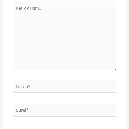
Ketik
di
sini..
Nama*
Surel*