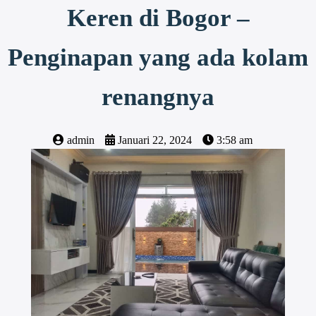
Keren di Bogor –
Penginapan yang ada kolam
renangnya
admin
Januari 22, 2024
3:58 am