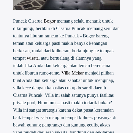
Puncak Cisarua
Bogor
memang selalu menarik untuk
dikunjungi, berlibur di Cisarua Puncak memang seru dan
tentunya liburan ramean ke Puncak - Bogor bareng
teman atau keluarga pasti makin banyak kenangan
berkesan, mulai dari kulineran, berkunjung ke tempat-
tempat
wisata
, atau bertualang di alamnya yang
indah.Jika Anda dan keluarga atau teman berencana
untuk liburan rame-rame,
Villa Mekar
menjadi pilihan
buat Anda dan keluarga atau sahabat untuk menginap,
villa kece dengan kapasitas cukup besar di daerah
Cisarua Puncak. Villa ini salah satunya punya fasilitas
private pool, Hmmmm.... pasti makin tertarik bukan?
Villa ini sangat strategis karena dekat pusat keramaian
baik tempat wisata maupun tempat kuliner, posisinya di
bawah gunung pangrango dan gunung geulis, akses
yang mudah dari arah jakarta, bandung dan sekitarnya