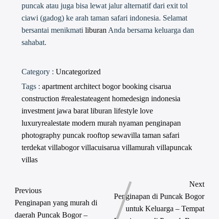
puncak atau juga bisa lewat jalur alternatif dari exit tol
ciawi (gadog) ke arah taman safari indonesia. Selamat
bersantai menikmati
liburan
Anda bersama keluarga dan
sahabat.
Category :
Uncategorized
Tags :
apartment
architect
bogor
booking
cisarua
construction #realestateagent
homedesign
indonesia
investment
jawa barat
liburan
lifestyle
love
luxuryrealestate
modern
murah
nyaman
penginapan
photography
puncak
rooftop
sewavilla
taman safari
terdekat
villabogor
villacuisarua
villamurah
villapuncak
villas
Next
Previous
Penginapan di Puncak Bogor
Penginapan yang murah di
untuk Keluarga – Tempat
daerah Puncak Bogor –