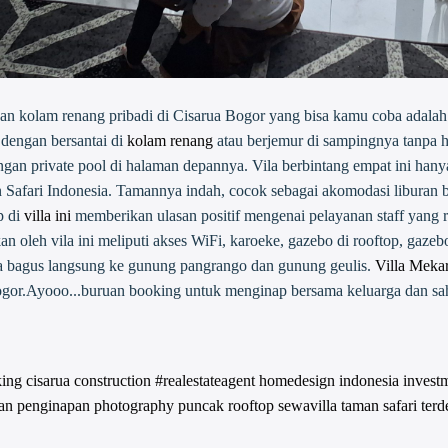
n kolam renang pribadi di Cisarua Bogor yang bisa kamu coba adalah
dengan bersantai di
kolam renang
atau berjemur di sampingnya tanpa ha
ngan private pool di halaman depannya. Vila berbintang empat ini han
Safari Indonesia. Tamannya indah, cocok sebagai akomodasi liburan be
p di
villa ini
memberikan ulasan positif mengenai pelayanan staff yang r
an oleh vila ini meliputi akses WiFi, karoeke, gazebo di rooftop, gazeb
a bagus langsung ke gunung pangrango dan gunung geulis.
Villa Meka
ogor.Ayooo...buruan booking untuk menginap bersama keluarga dan sah
king
cisarua
construction #realestateagent
homedesign
indonesia
invest
an
penginapan
photography
puncak
rooftop
sewavilla
taman safari
terd