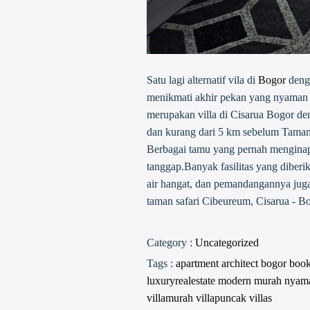
Satu lagi alternatif vila di
Bogor
denga
menikmati akhir pekan yang nyaman 
merupakan villa di Cisarua Bogor de
dan kurang dari 5 km sebelum Taman 
Berbagai tamu yang pernah mengina
tanggap.Banyak fasilitas yang diberik
air hangat, dan pemandangannya jug
taman safari Cibeureum, Cisarua - B
Category :
Uncategorized
Tags :
apartment
architect
bogor
boo
luxuryrealestate
modern
murah
nyam
villamurah
villapuncak
villas