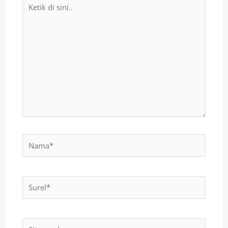
Ketik
di
sini..
Nama*
Surel*
Situs