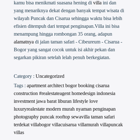
kamu bisa menikmati suasana hening di
villa
ini dan
yang menariknya dekat dengan banyak tempat wisata di
wilayah Puncak dan Cisarua sehingga waktu bisa lebih
efisien ditempuh dari tempat penginapan.Villa ini bisa
menampung hingga rombongan 35 orang, adapun
alamatnya
di jalan taman safari - Cibeureum - Cisarua -
Bogor yang sangat cocok untuk isi akhir pekan dan
segarkan pikiran setelah lelah penuh berkegiatan.
Category :
Uncategorized
Tags :
apartment
architect
bogor
booking
cisarua
construction #realestateagent
homedesign
indonesia
investment
jawa barat
liburan
lifestyle
love
luxuryrealestate
modern
murah
nyaman
penginapan
photography
puncak
rooftop
sewavilla
taman safari
terdekat
villabogor
villacuisarua
villamurah
villapuncak
villas