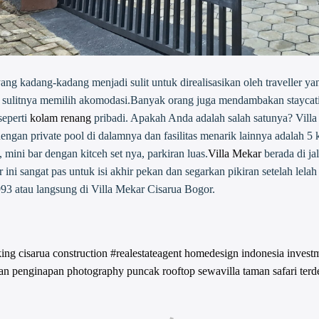
g kadang-kadang menjadi sulit untuk direalisasikan oleh traveller yang
u sulitnya memilih akomodasi.Banyak orang juga mendambakan staycati
 seperti
kolam renang
pribadi. Apakah Anda adalah salah satunya? Vill
ngan private pool di dalamnya dan fasilitas menarik lainnya adalah 5 ka
 mini bar dengan kitceh set nya, parkiran luas.
Villa Mekar
berada di ja
i sangat pas untuk isi akhir pekan dan segarkan pikiran setelah lelah 
3 atau langsung di Villa Mekar Cisarua Bogor.
king
cisarua
construction #realestateagent
homedesign
indonesia
invest
an
penginapan
photography
puncak
rooftop
sewavilla
taman safari
terd