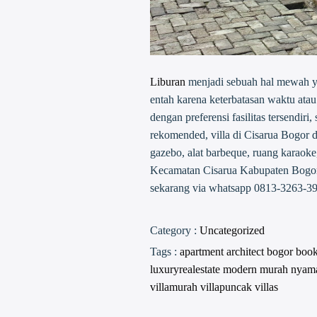
Liburan
menjadi sebuah hal mewah yan
entah karena keterbatasan waktu ata
dengan preferensi fasilitas tersendiri,
rekomended, villa di Cisarua Bogor de
gazebo, alat barbeque, ruang karaoke,
Kecamatan Cisarua Kabupaten Bogor in
sekarang via whatsapp 0813-3263-399
Category :
Uncategorized
Tags :
apartment
architect
bogor
boo
luxuryrealestate
modern
murah
nyam
villamurah
villapuncak
villas